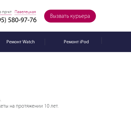
 пр-кт
Павелецкая
Вызвать курьера
95) 580-97-76
Ремонт
Watch
Ремонт
iPod
.
еты на протяжении 10 лет.