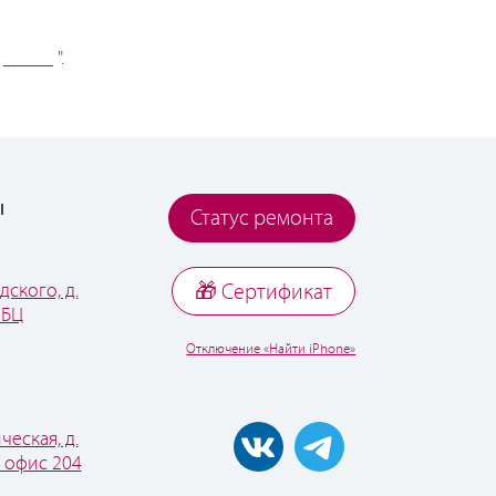
_____ ".
ы
Статус ремонта
дского, д.
🎁 Cертификат
 БЦ
Отключение «Найти iPhone»
ческая, д.
, офис 204