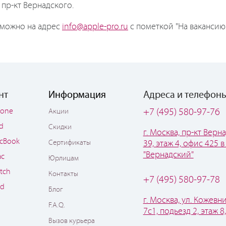
пр-кт Вернадского.
 можно на адрес
info@apple-pro.ru
с пометкой "На вакансию 
нт
Информация
Адреса и телефон
hone
+7 (495) 580-97-76
Акции
ad
Скидки
г. Москва, пр-кт Верна
cBook
Сертификаты
39, этаж 4, офис 425 в
"Вернадский"
ac
Юрлицам
tch
Контакты
+7 (495) 580-97-78
od
Блог
г. Москва, ул. Кожевни
F.A.Q.
7с1, подьезд 2, этаж 8
Вызов курьера