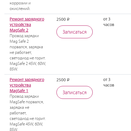
коррозии и
окислений.
Ремонт зарядного
от 3
2500
Р
устройства
часов
MagSafe 2
Записаться
Провод зарядки
Mag Safe 2
порвался, зарядка
не работает,
светодиод не горит.
MagSafe 2 45W, 60W,
85W.
Ремонт зарядного
от 3
2500
Р
устройства
часов
MagSafe 1
Записаться
Провод зарядки
MagSafe порвался,
зарядка не
работает,
светодиод не горит.
MagSafe 45W, 60W,
85W.