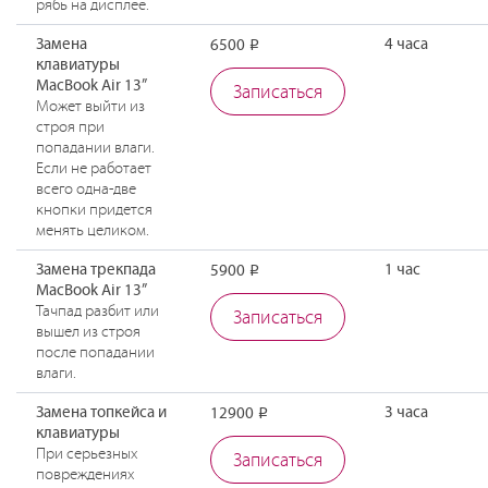
рябь на дисплее.
Замена
4 часа
6500
Р
клавиатуры
MacBook Air 13”
Записаться
Может выйти из
строя при
попадании влаги.
Если не работает
всего одна-две
кнопки придется
менять целиком.
Замена трекпада
1 час
5900
Р
MacBook Air 13”
Тачпад разбит или
Записаться
вышел из строя
после попадании
влаги.
Замена топкейса и
3 часа
12900
Р
клавиатуры
При серьезных
Записаться
повреждениях