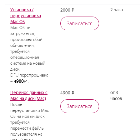
Установка /
2 часа
2000
Р
переустановка
Mac OS
Записаться
Mac OS не
загружается,
произошел сбой
обновления,
требуется
операционная
система на новый
диск.
DFU перепрошивка
4900
–
.
Р
Перенос данных с
от 3
4900
Р
Mac на диск (Mac)
часов
После
Записаться
переустановки Mac
OS на новый диск
требуется
перенести файлы
пользователя на