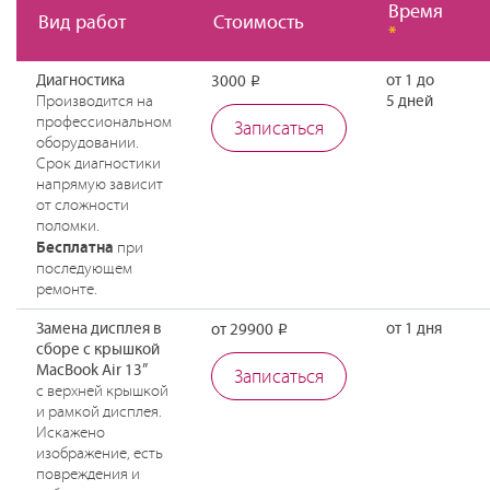
Время
Вид работ
Стоимость
*
Диагностика
от 1 до
3000
Р
Производится на
5 дней
профессиональном
Записаться
оборудовании.
Срок диагностики
напрямую зависит
от сложности
поломки.
Бесплатна
при
последующем
ремонте.
Замена дисплея в
от 1 дня
от 29900
Р
сборе с крышкой
MacBook Air 13”
Записаться
с верхней крышкой
и рамкой дисплея.
Искажено
изображение, есть
повреждения и