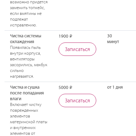
возможно придется
заменить топкейс,
если вмятины не
подлежат
исправлению.
Чистка системы
30
1900
Р
охлаждения
минут
Появилась пыль
Записаться
внутри корпуса,
вентиляторы
засорились, макбук
сильно
нагревается.
Чистка и сушка
от 1 дня
5000
Р
после попадания
влаги
Записаться
Включает чистку
поврежденных
элементов
материнской платы
и внутренних
элементов от