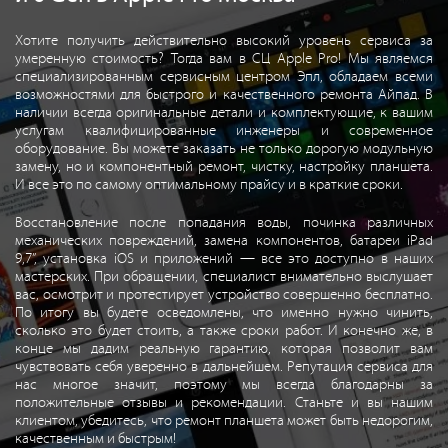
Хотите получить действительно высокий уровень сервиса за
умеренную стоимость? Тогда вам в СЦ Apple Pro! Мы являемся
специализированным сервисным центром Эпл, обладаем всеми
возможностями для быстрого и качественного ремонта Айпад. В
наличии всегда оригинальные детали и комплектующие, к вашим
услугам квалифицированные инженеры и современное
оборудование. Вы можете заказать не только дорогую модульную
замену, но и компонентный ремонт, чистку, настройку планшета.
И все это по самому оптимальному прайсу и в краткие сроки.
Восстановление после попадания воды, починка различных
механических повреждений, замена компонентов, батареи iPad
9,7”, установка iOS и приложений — все это доступно в наших
мастерских. При обращении, специалист внимательно выслушает
вас, осмотрит и протестирует устройство совершенно бесплатно.
По итогу вы будете осведомлены, что именно нужно чинить,
сколько это будет стоить, а также сроки работ. И конечно же, в
конце мы дадим реальную гарантию, которая позволит вам
чувствовать себя уверенно в дальнейшем. Репутация сервиса для
нас многое значит, поэтому мы всегда благодарны за
положительные отзывы и рекомендации. Станьте и вы нашим
клиентом, убедитесь, что ремонт планшета может быть недорогим,
качественным и быстрым!