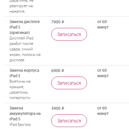
царапины, не
реагирует на
нажатия.
Замена дисплея
от 60
7900
Р
iPad 5
минут
(оригинал)
Записаться
Дисплей iPad
разбит после
удара, синий
экран, полосы на
дисплее.
Замена корпуса
от 60
6900
Р
iPad 5
минут
Вмятины на
Записаться
крышке,
царапины,
потертости
Замена
от 60
3900
Р
аккумулятора на
минут
iPad 5
Записаться
iPad быстро