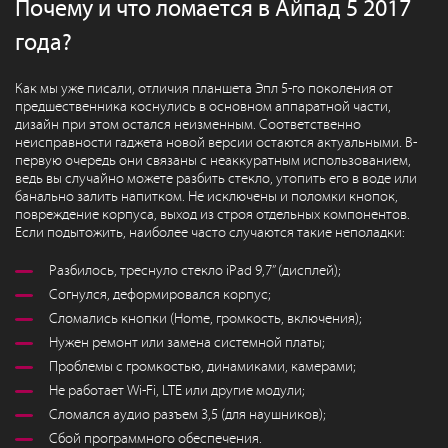
Почему и что ломается в Айпад 5 2017
года?
Как мы уже писали, отличия планшета Эпл 5-го поколения от
предшественника коснулись в основном аппаратной части,
дизайн при этом остался неизменным. Соответственно
неисправности гаджета новой версии остаются актуальными. В-
первую очередь они связаны с неаккуратным использованием,
ведь вы случайно можете разбить стекло, утопить его в воде или
банально залить напитком. Не исключены и поломки кнопок,
повреждение корпуса, выход из строя отдельных компонентов.
Если подытожить, наиболее часто случаются такие неполадки:
Разбилось, треснуло стекло iPad 9,7” (дисплей);
Согнулся, деформировался корпус;
Сломались кнопки (Home, громкость, включения);
Нужен ремонт или замена системной платы;
Проблемы с громкостью, динамиками, камерами;
Не работает Wi-Fi, LTE или другие модули;
Сломался аудио разъем 3,5 (для наушников);
Сбой программного обеспечения.