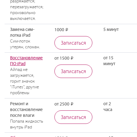
разряжается;
перезагружается;
произвольно
выключается.
Замена сим-
5 минут
1000
Р
лотка iPad
Сим-лоток
Записаться
утерян, сломан.
Восстановление
от 15
от 1500
Р
ПО iPad
минут
Айпад не
Записаться
загружается,
горит значок
"iTunes", другие
проблемы
Ремонт и
от 2
от 2500
Р
восстановление
часа
после влаги
Записаться
Попала жидкость
внутрь iPad