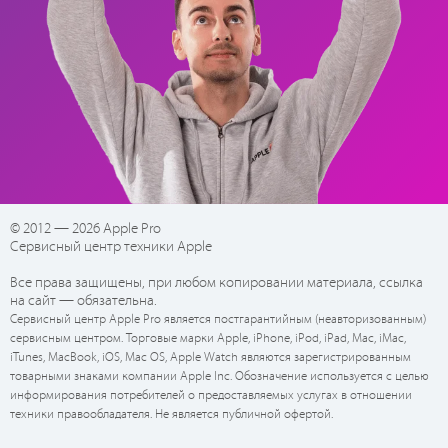
© 2012 — 2026 Apple Pro
Сервисный центр техники Apple
Все права защищены, при любом копировании материала, ссылка
на сайт — обязательна.
Сервисный центр Apple Pro является постгарантийным (неавторизованным)
сервисным центром. Торговые марки Apple, iPhone, iPod, iPad, Mac, iMac,
iTunes, MacBook, iOS, Mac OS, Apple Watch являются зарегистрированным
товарными знаками компании Apple Inc. Обозначение используется с целью
информирования потребителей о предоставляемых услугах в отношении
техники правообладателя. Не является публичной офертой.