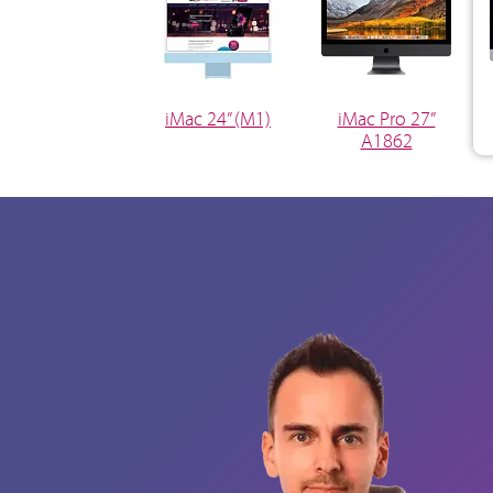
iMac 24” (M1)
iMac Pro 27”
A1862