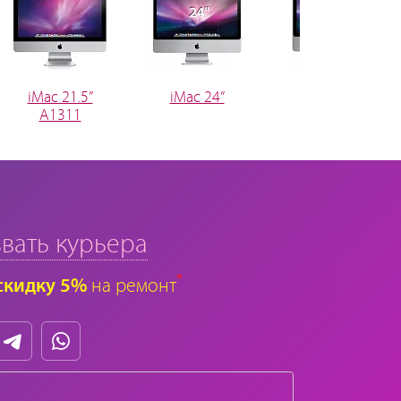
iMac 21.5”
iMac 24”
iMac 20”
A1311
вать курьера
*
скидку 5%
на ремонт