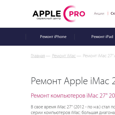
Ск
Акции
Ремонт
iPhone
Ремонт
iPad
Главная
—
Ремонт iMac
—
Ремонт iMac 27”
Ремонт Apple iMac 
Ремонт компьютеров iMac 27" 20
В свое время iMac 27" (2012 - по н.в.) ст
серии компьютеров iMac: большая диагона