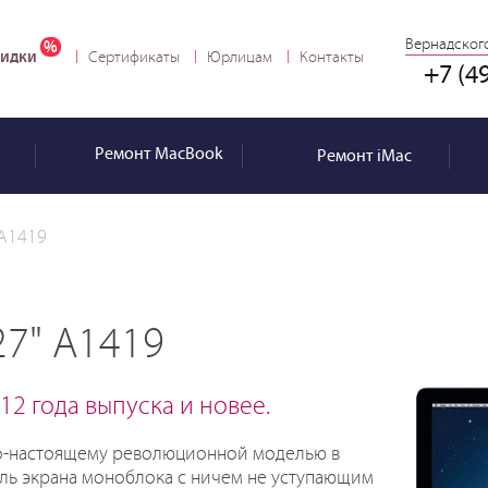
Вернадского
идки
Сертификаты
Юрлицам
Контакты
+7 (4
Ремонт
MacBook
Ремонт
iMac
 A1419
27" A1419
12 года выпуска и новее.
ал по-настоящему революционной моделью в
ль экрана моноблока с ничем не уступающим