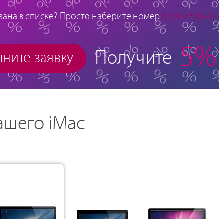
зана в списке? Просто наберите номер
8 (495) 580-97
5%
Получите
ните заявку
ашего iMac