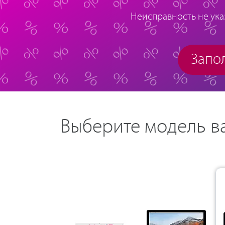
Неисправность не ука
Запол
Выберите модель в