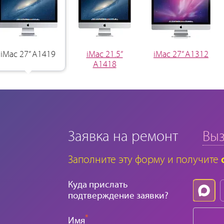
iMac 27” A1419
iMac 21.5”
iMac 27” A1312
A1418
Заявка на ремонт
Выз
Заполните эту форму и получите
Куда прислать
подтверждение заявки?
*
Имя