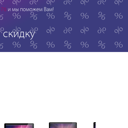
-76
и мы поможем Вам!
скидку