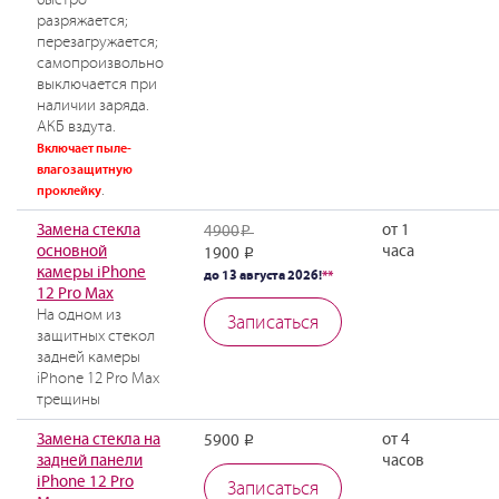
разряжается;
перезагружается;
самопроизвольно
выключается при
наличии заряда.
АКБ вздута.
Включает пыле-
влагозащитную
.
проклейку
Замена стекла
от 1
4900
Р
основной
часа
1900
Р
камеры iPhone
до 13 августа 2026!
**
12 Pro Max
На одном из
Записаться
защитных стекол
задней камеры
iPhone 12 Pro Max
трещины
Замена стекла на
от 4
5900
Р
задней панели
часов
iPhone 12 Pro
Записаться