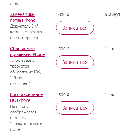
дней.
Замена сим-
5 минут
1000
Р
лотка iPhone
Держатель SIM-
Записаться
карты поврежден
или потерялся
Обновление
1 час
1500
Р
прошивки iPhone
Айфон завис,
Записаться
требуется
обновление iOS,
"iPhone
отключен".
Восстановление
1 час
1500
Р
ПО iPhone
На iPhone
Записаться
отображается
надпись
"Подключитесь к
iTunes".