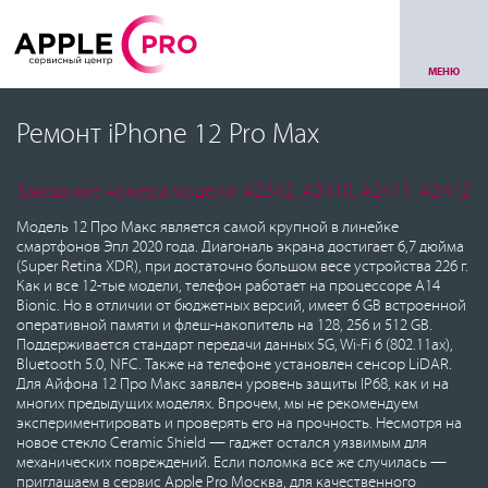
МЕНЮ
Ремонт iPhone 12 Pro Max
Заводские номера модели: A2342, A2410, A2411, A2412
Модель 12 Про Макс является самой крупной в линейке
смартфонов Эпл 2020 года. Диагональ экрана достигает 6,7 дюйма
(Super Retina XDR), при достаточно большом весе устройства 226 г.
Как и все 12-тые модели, телефон работает на процессоре A14
Bionic. Но в отличии от бюджетных версий, имеет 6 GB встроенной
оперативной памяти и флеш-накопитель на 128, 256 и 512 GB.
Поддерживается стандарт передачи данных 5G, Wi‑Fi 6 (802.11ax),
Bluetooth 5.0, NFC. Также на телефоне установлен сенсор LiDAR.
Для Айфона 12 Про Макс заявлен уровень защиты IP68, как и на
многих предыдущих моделях. Впрочем, мы не рекомендуем
экспериментировать и проверять его на прочность. Несмотря на
новое стекло Ceramic Shield — гаджет остался уязвимым для
механических повреждений. Если поломка все же случилась —
приглашаем в сервис Apple Pro Москва, для качественного