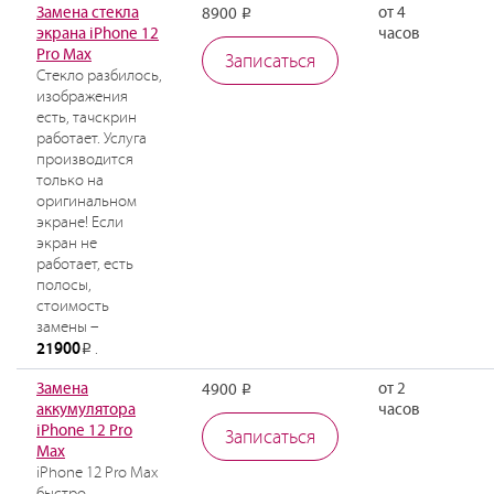
Замена стекла
от 4
8900
Р
экрана iPhone 12
часов
Pro Max
Записаться
Стекло разбилось,
изображения
есть, тачскрин
работает. Услуга
производится
только на
оригинальном
экране! Если
экран не
работает, есть
полосы,
стоимость
замены –
21900
.
Р
Замена
от 2
4900
Р
аккумулятора
часов
iPhone 12 Pro
Записаться
Max
iPhone 12 Pro Max
быстро