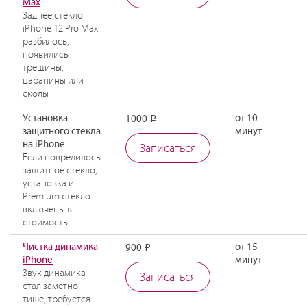
Max
Заднее стекло
iPhone 12 Pro Max
разбилось,
появились
трещины,
царапины или
сколы
Установка
от 10
1000
Р
защитного стекла
минут
на iPhone
Записаться
Если повредилось
защитное стекло,
установка и
Premium стекло
включены в
стоимость.
Чистка динамика
от 15
900
Р
iPhone
минут
Звук динамика
Записаться
стал заметно
тише, требуется