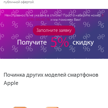
публичной офертой.
Неисправность не указана в списке? Просто наберите номер
8
(495) 580-97-76
и мы поможем Вам!
Заполните заявку
5%
Получите
скидку
Починка других моделей смартфонов
Apple