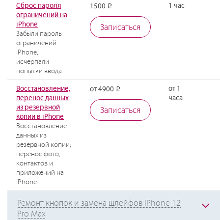
Сброс пароля
1 час
1500
Р
ограничений на
iPhone
Записаться
Забыли пароль
ограничений
iPhone,
исчерпали
попытки ввода
Восстановление,
от 1
от 4900
Р
перенос данных
часа
из резервной
Записаться
копии в iPhone
Восстановление
данных из
резервной копии;
перенос фото,
контактов и
приложений на
iPhone.
Ремонт кнопок и замена шлейфов iPhone 12
Pro Max