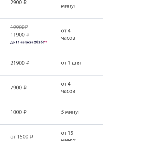
2900
Р
минут
19900
Р
от 4
11900
Р
часов
до 11 августа 2026!
**
от 1 дня
21900
Р
от 4
7900
Р
часов
5 минут
1000
Р
от 15
от 1500
Р
минут