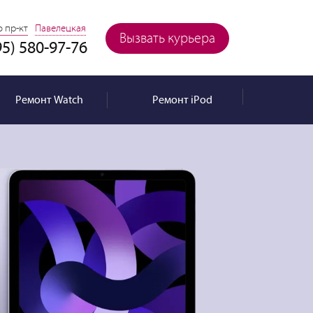
 пр-кт
Павелецкая
Вызвать курьера
95) 580-97-76
Ремонт
Watch
Ремонт
iPod