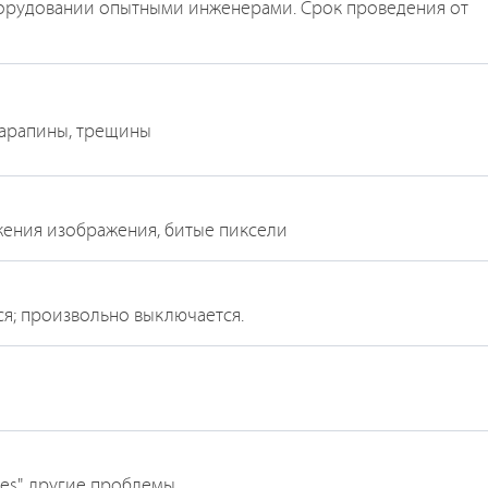
орудовании опытными инженерами. Срок проведения от
 царапины, трещины
кажения изображения, битые пиксели
ся; произвольно выключается.
nes", другие проблемы