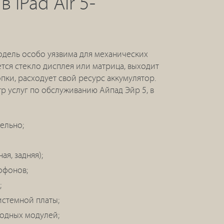
 iPad Air 5-
модель особо уязвима для механических
тся стекло дисплея или матрица, выходит
пки, расходует свой ресурс аккумулятор.
р услуг по обслуживанию Айпад Эйр 5, в
дельно;
я, задняя);
офонов;
;
стемной платы;
одных модулей;