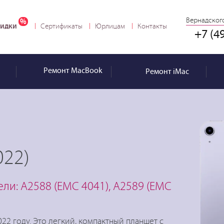
Вернадского
идки
Сертификаты
Юрлицам
Контакты
+7 (4
Ремонт
MacBook
Ремонт
iMac
022)
ли: A2588 (EMC 4041), A2589 (EMC
2 году. Это легкий, компактный планшет с