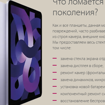
Что ломается в
поколения?
Как и все планшеты, данная 
повреждений, часто разбивае
из строя камера, внешние кно
Мы предоставляем весь спект
том числе:
замена стекла экрана от
замена дисплея в сборе;
ремонт камер (фронтальна
замена динамиков, микр
установка новой батареи
компонентный ремонт си
восстановление беспров