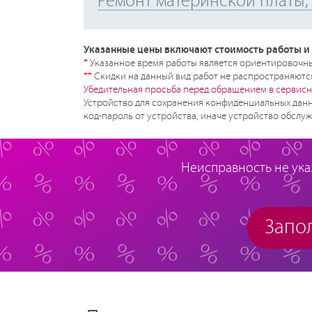
Ремонт материнской платы, 
Указанные цены включают стоимость работы и 
*
Указанное время работы является ориентировочным
**
Скидки на данный вид работ не распространяются
Убедительная просьба перед обращением в сервисн
Устройство для сохранения конфиденциальных данн
код-пароль от устройства, иначе устройство обслуж
Неисправность не ука
Запол