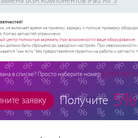
замена BGA компонентов iPad Air 5
запчастей!
, не включает время на приемку, зарядку и полную проверку оборудо
. Кол-во запчастей ограничено.
ый центр полностью заряжать (при возможности) ваше оборудование.
ых должно быть сброшено до заводских настроек. При невозможности 
ивается "как есть" без предоставления гарантии на работы и запчасти.
зана в списке? Просто наберите номер
8 (495) 580-97
5%
Получите
ните заявку