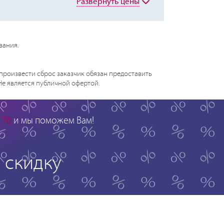
Развернуть цены
вания.
произвести сброс заказчик обязан предоставить
 Не является публичной офертой.
-76
и мы поможем Вам!
скидку