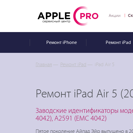
Ск
Акции
Ремонт
iPhone
Ремонт
iPad
Главная
—
Ремонт iPad
—
iPad Air 5
Ремонт iPad Air 5 (2
Заводские идентификаторы моде
4042), A2591 (EMC 4042)
Пятое поколение Айпад Эйр выпущено в 202