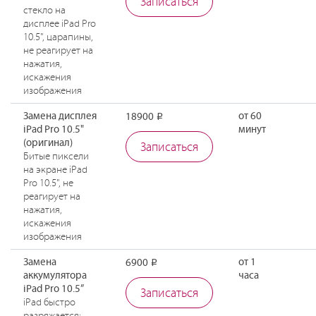
Записаться
стекло на
дисплее iPad Pro
10.5", царапины,
не реагирует на
нажатия,
искажения
изображения
Замена дисплея
от 60
18900
Р
iPad Pro 10.5"
минут
(оригинал)
Записаться
Битые пиксели
на экране iPad
Pro 10.5", не
реагирует на
нажатия,
искажения
изображения
Замена
от 1
6900
Р
аккумулятора
часа
iPad Pro 10.5”
Записаться
iPad быстро
разряжается;