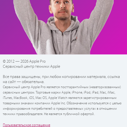
© 2012 — 2026 Apple Pro
Сервисный центр техники Apple
Все права защищены, при любом копировании материала, ссылка
на сайт — обязательна.
Сервисный центр Apple Pro является постгарантийным (неавторизованным)
сервисным центром. Торговые марки Apple, iPhone, iPod, iPad, Mac, iMac,
iTunes, MacBook, iOS, Mac OS, Apple Watch являются зарегистрированным
товарными знаками компании Apple Inc. Обозначение используется с целью
информирования потребителей о предоставляемых услугах в отношении
техники правообладателя. Не является публичной офертой.
Пользовательское соглашение