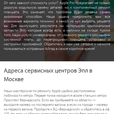
От чего зависит стоимость услуг? Apple Pro предлагает не только
дорогую модульную замену деталей, но и компонентный ремонт
планшета. Это означает, что проблема будет решена самым
экономным способом. Наша задача предложить вам все
возможные варианты починки, а какой из них выбрать, решаете
вы. Для наилучшего результата мы используем оригинальные
запчасти Эпл, которые всегда есть в наличии на складе. Кроме
того, наши услуги универсальны: от сложного ремонта или замены
системной платы, до перепрошивки планшета, установки и
настройки приложений. Обратитесь к нам уже сегодня и начните
пользоваться исправным Айпад в самое короткое время!
Адреса сервисных центров Эпл в
Москве
Наши мастерские по ремонту Apple удобно расположены
поблизости метро. Первая точка находится возле станции метро
Проспект Вернадского. Если вы прибываете из области —
выходите налево из последнего вагона, а если из города – налево
из первого вагона. Пройдите к БЦ «Вернадский» и обратитесь в оф.
425. На авто из области поезжайте вдоль пр-кта Вернадского до д.