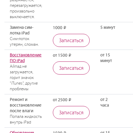
перезагружается;
произвольно
выключается.
Замена сим-
5 минут
1000
Р
лотка iPad
Сим-лоток
Записаться
утерян, сломан.
Восстановление
от 15
от 1500
Р
ПО iPad
минут
Айпад не
Записаться
загружается,
горит значок
"iTunes", другие
проблемы
Ремонт и
от 2
от 2500
Р
восстановление
часа
после влаги
Записаться
Попала жидкость
внутрь iPad
Обновление
от 15
Р