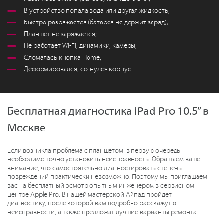
В устройство попала вода или другая жидкость;
Быстро разряжается (батарея не держит заряд);
Планшет не заряжается;
Не работает Wi-Fi, динамики, камеры;
Сломалась кнопка Home;
Деформировался, согнулся корпус.
Бесплатная диагностика iPad Pro 10.5” в
Москве
Если возникла проблема с планшетом, в первую очередь
необходимо точно установить неисправность. Обращаем ваше
внимание, что самостоятельно диагностировать степень
повреждений практически невозможно. Поэтому мы приглашаем
вас на бесплатный осмотр опытным инженером в сервисном
центре Apple Pro. В нашей мастерской Айпад пройдет
диагностику, после которой вам подробно расскажут о
неисправности, а также предложат лучшие варианты ремонта,