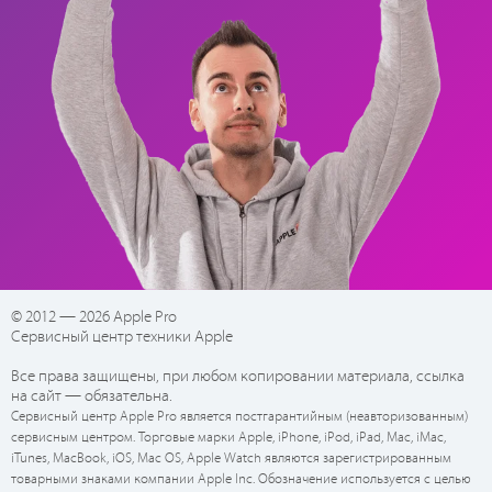
© 2012 — 2026 Apple Pro
Сервисный центр техники Apple
Все права защищены, при любом копировании материала, ссылка
на сайт — обязательна.
Сервисный центр Apple Pro является постгарантийным (неавторизованным)
сервисным центром. Торговые марки Apple, iPhone, iPod, iPad, Mac, iMac,
iTunes, MacBook, iOS, Mac OS, Apple Watch являются зарегистрированным
товарными знаками компании Apple Inc. Обозначение используется с целью