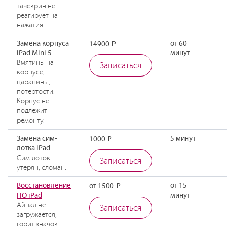
тачскрин не
реагирует на
нажатия.
Замена корпуса
от 60
14900
Р
iPad Mini 5
минут
Вмятины на
Записаться
корпусе,
царапины,
потертости.
Корпус не
подлежит
ремонту.
Замена сим-
5 минут
1000
Р
лотка iPad
Сим-лоток
Записаться
утерян, сломан.
Восстановление
от 15
от 1500
Р
ПО iPad
минут
Айпад не
Записаться
загружается,
горит значок