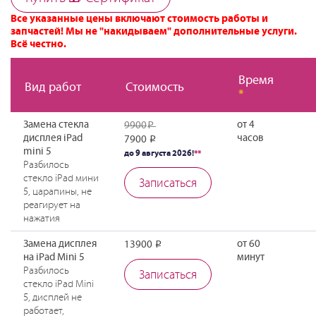
Все указанные цены включают стоимость работы и
запчастей! Мы не "накидываем" дополнительные услуги.
Всё честно.
Время
Вид работ
Стоимость
*
Замена стекла
от 4
9900
Р
дисплея iPad
часов
7900
Р
mini 5
до 9 августа 2026!
**
Разбилось
стекло iPad мини
Записаться
5, царапины, не
реагирует на
нажатия
Замена дисплея
от 60
13900
Р
на iPad Mini 5
минут
Разбилось
Записаться
стекло iPad Mini
5, дисплей не
работает,