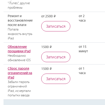
"iTunes", другие
проблемы
Ремонт и
от 2
от 2500
Р
восстановление
часа
после влаги
Записаться
Попала
жидкость внутрь
iPad
Обновление
от 15
1500
Р
прошивки iPad
минут
Необходимо
Записаться
обновление iOS
Сброс пароля
от 1
1500
Р
ограничений на
часа
iPad
Записаться
Забыли пароль
ограничений
iPad, исчерпали
попытки ввода