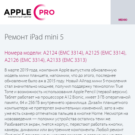
МЕНЮ
Ремонт iPad mini 5
Номера модели: A2124 (EMC 3314), A2125 (EMC 3314),
A2126 (EMC 3314), A2133 (EMC 3313)
В марте 2019 года, компания Apple выпустила обновленную
модель мини планшета, напомним, что до этого, последнее
обновление было аж в 2015 году. Новый Айпад мини 5-поколения
стал значительно мощнее, получил поддержку технологии True
Tone и возможность использования Apple Pencil (первой версии).
Таблет работает на процессоре A12 Bionic, имеет 3 ГБ оперативной
памяти, 64 и 256 ГБ внутреннего хранилища. Дизайн планшетного
компьютера не претерпел значительных изменений, зато в нем
уже есть сканер отпечатков пальцев в кнопке Home. Несмотря на
нововведения — поломки устройства остались теми же.
Разбивается экран, гнется корпус, перестают работать кнопки,
камеры, динамики или внутренние компоненты. Любой ремонт