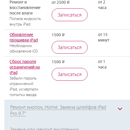
Ремонт и
от 2
от 2500
Р
восстановление
часа
после влаги
Записаться
Попала жидкость
внутрь iPad
Обновление
от 15
1500
Р
прошивки iPad
минут
Необходимо
Записаться
обновление iOS
Сброс пароля
от 1
1500
Р
ограничений на
часа
iPad
Записаться
Забыли пароль
ограничений
iPad, исчерпали
попытки ввода
Ремонт кнопок, Home. Замена шлейфов iPad
Pro 9.7”
Замена или ремонт внутренних