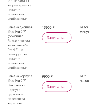
9.7", царапины,
не реагирует на
нажатия,
искажения
изображения
Замена дисплея
от 60
15900
Р
iPad Pro 9.7"
минут
(оригинал)
Записаться
Битые пиксели
на экране iPad
Pro 9.7", не
реагирует на
нажатия,
искажения
изображения
Замена корпуса
от 2
9900
Р
iPad Pro 9.7”
часов
Вмятины на
Записаться
корпусе,
царапины,
потертости,
нарушена