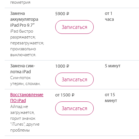
геометрия
Замена
от 1
5900
Р
аккумулятора
часа
iPad Pro 9.7”
Записаться
iPad быстро
разряжается;
перезагружается;
произвольно
выключается.
Замена сим-
5 минут
1000
Р
лотка iPad
Сим-лоток
Записаться
утерян, сломан.
Восстановление
от 15
от 1500
Р
ПО iPad
минут
Айпад не
Записаться
загружается,
горит значок
"iTunes", другие
проблемы