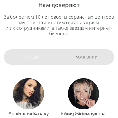
Нам доверяют
За более чем 10 лет работы сервисных центров
мы помогли многим организациям
и их сотрудниками, а также звездам интернет-
бизнеса.
Звезды
Компании
Анастасия Казаку
Настасья
Юлия Железнякова
Андрей Глазунов