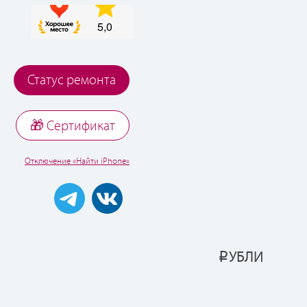
Статус ремонта
🎁 Cертификат
Отключение «Найти iPhone»
УБЛИ
Р