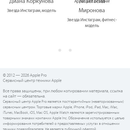
Диана Коркунова
Анастасия
Apple уже сегодня!
Миронова
Звезда Инстаграм, модель
Звезда Инстаграм, фитнес-
модель
© 2012 — 2026 Apple Pro
Сервисный центр техники Apple
Все права защищены, при любом копировании материала, ссылка
на сайт — обязательна.
Сервисный центр Apple Pro является постгарантийным (неавторизованным)
сервисным центром. Торговые марки Apple, iPhone, iPod, iPad, Mac, iMac,
iTunes, MacBook, iOS, Mac OS, Apple Watch являются зарегистрированным
товарными знаками компании Apple Inc. Обозначение используется с целью
информирования потребителей о предоставляемых услугах в отношении
техники правообладателя. Не является публичной офертой.