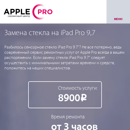
МЕНЮ
Замена стекла на iPad Pro 9,7
Разбилось сенсорное стекло iPad Pro 9.7"? Не все потеряно, ведь
современный сервис ремонтных услуг от Apple Pro всегда в вашем
распоряжении. Если замену стекла iPad Pro 9.7" следует
осуществить с минимальными затратами времени и средств,
положитесь на наших специалистов.
Стоимость услуги:
8900
Р
Время ремонта:
от 3 часов