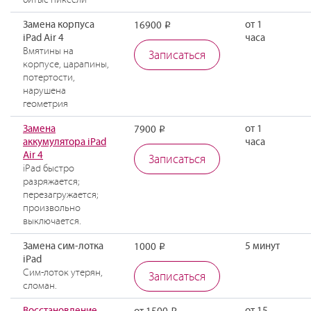
битые пиксели
Замена корпуса
от 1
16900
Р
iPad Air 4
часа
Вмятины на
Записаться
корпусе, царапины,
потертости,
нарушена
геометрия
Замена
от 1
7900
Р
аккумулятора iPad
часа
Air 4
Записаться
iPad быстро
разряжается;
перезагружается;
произвольно
выключается.
Замена сим-лотка
5 минут
1000
Р
iPad
Сим-лоток утерян,
Записаться
сломан.