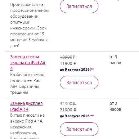
Производится на
Записаться
профессиональном
оборудовании
опытными
инженерами. Срок
проведения от 15
минут до 5 рабочих
дней.
Замена стекла
от 3
19900
Р
экрана на iPad Air
часов
11900
Р
4
до 9 августа 2026!
**
Разбилось стекло
на дисплее iPad
Записаться
Air4, царапины,
трещины
Замена дисплея
от 2
34900
Р
iPad Air 4
часов
21900
Р
Битые пиксели на
до 9 августа 2026!
**
экране iPad Air 4,
искажения
Записаться
изображения,