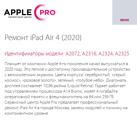
МЕНЮ
Ремонт iPad Air 4 (2020)
Идентификаторы модели: A2072, A2316, A2324, A2325
Планшет от компании Apple 4-го поколения начал выпускаться в
2020 году. Это легкое и достаточно производительное устройство
с великолепным экраном. Цвета корпуса: серебристый, «серый
космос», «розовое золото», зеленый, «голубое небо». Диагональ
дисплея составляет 10,86 дюйма (Liquid Retina). Гаджет работает
под управлением процессора A14 Bionic, имеет 4 гигабайта
оперативной памяти и флеш-накопитель на 64 или 256 ГБ.
Сервисный центр Apple Pro предлагает профессиональный
ремонт iPad Air 4 в городе Москва, замену модулей и починку на
компонентном уровне.