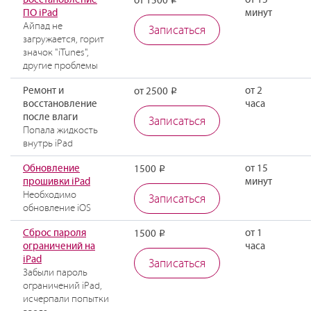
Восстановление
от 15
от 1500
Р
ПО iPad
минут
Айпад не
Записаться
загружается, горит
значок "iTunes",
другие проблемы
Ремонт и
от 2
от 2500
Р
восстановление
часа
после влаги
Записаться
Попала жидкость
внутрь iPad
Обновление
от 15
1500
Р
прошивки iPad
минут
Необходимо
Записаться
обновление iOS
Сброс пароля
от 1
1500
Р
ограничений на
часа
iPad
Записаться
Забыли пароль
ограничений iPad,
исчерпали попытки