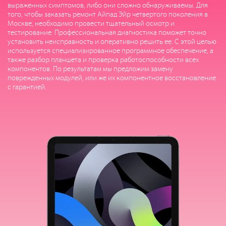
выраженных симптомов, либо они сложно обнаруживаемы. Для
того, чтобы заказать ремонт Айпад Эйр четвертого поколения в
Москве, необходимо провести тщательный осмотр и
тестирование. Профессиональная диагностика поможет точно
установить неисправность и оперативно решить ее. С этой целью
используется специализированное программное обеспечение, а
также разбор планшета и проверка работоспособности всех
компонентов. По результатам мы предложим замену
поврежденных модулей, или же их компонентное восстановление
с гарантией.