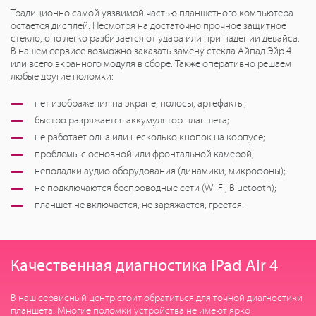
Традиционно самой уязвимой частью планшетного компьютера
остается дисплей. Несмотря на достаточно прочное защитное
стекло, оно легко разбивается от удара или при падении девайса.
В нашем сервисе возможно заказать замену стекла Айпад Эйр 4
или всего экранного модуля в сборе. Также оперативно решаем
любые другие поломки:
нет изображения на экране, полосы, артефакты;
быстро разряжается аккумулятор планшета;
не работает одна или несколько кнопок на корпусе;
проблемы с основной или фронтальной камерой;
неполадки аудио оборудования (динамики, микрофоны);
не подключаются беспроводные сети (Wi-Fi, Bluetooth);
планшет не включается, не заряжается, греется.
Качественная диагностика iPad Air 4
В наш сервисный центр стоит обратиться для точной диагностики
планшета. Многие поломки устройства не имеют ярко