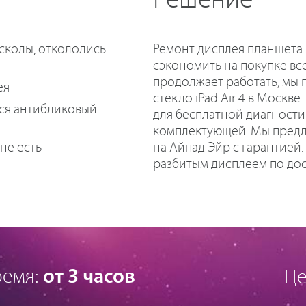
Решение
 сколы, откололись
Ремонт дисплея планшета
сэкономить на покупке все
продолжает работать, мы 
ея
стекло iPad Air 4 в Москв
рся антибликовый
для бесплатной диагности
комплектующей. Мы предл
на Айпад Эйр с гарантией
не есть
разбитым дисплеем по дос
ремя:
от 3 часов
Це