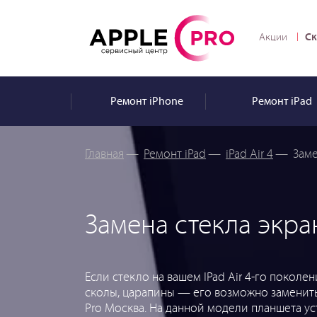
Ск
Акции
Ремонт
iPhone
Ремонт
iPad
Главная
—
Ремонт iPad
—
iPad Air 4
—
Заме
Замена стекла экран
Если стекло на вашем IPad Air 4-го поколе
сколы, царапины — его возможно заменить
Pro Москва. На данной модели планшета 