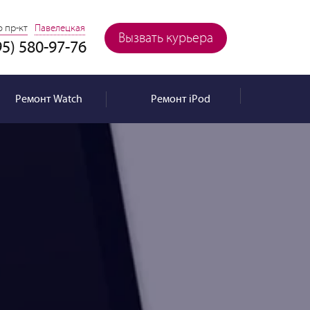
 пр-кт
Павелецкая
Вызвать курьера
95) 580-97-76
Ремонт
Watch
Ремонт
iPod