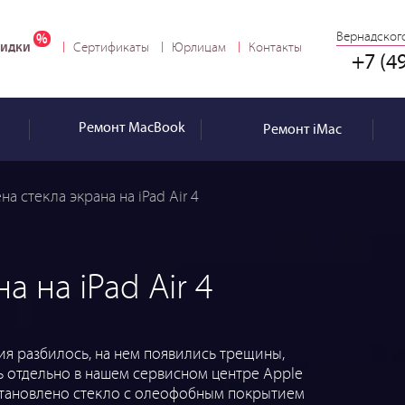
Вернадского
идки
Сертификаты
Юрлицам
Контакты
+7 (4
Ремонт
MacBook
Ремонт
iMac
на стекла экрана на iPad Air 4
а на iPad Air 4
ния разбилось, на нем появились трещины,
 отдельно в нашем сервисном центре Apple
установлено стекло с олеофобным покрытием