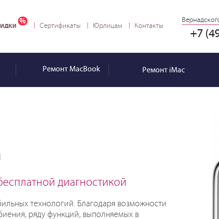
Вернадского
идки
Сертификаты
Юрлицам
Контакты
+7 (4
Ремонт
MacBook
Ремонт
iMac
h
 бесплатной диагностикой
обильных технологий. Благодаря возможности
биения, ряду функций, выполняемых в