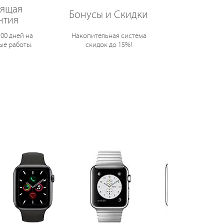
оящая
Бонусы и Скидки
нтия
100 дней на
Накопительная система
ые работы.
скидок до 15%!