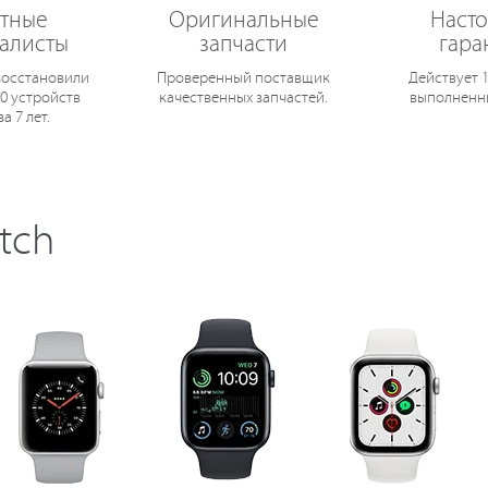
тные
Оригинальные
Наст
алисты
запчасти
гара
осстановили
Проверенный поставщик
Действует 
0 устройств
качественных запчастей.
выполненн
за 7 лет.
tch