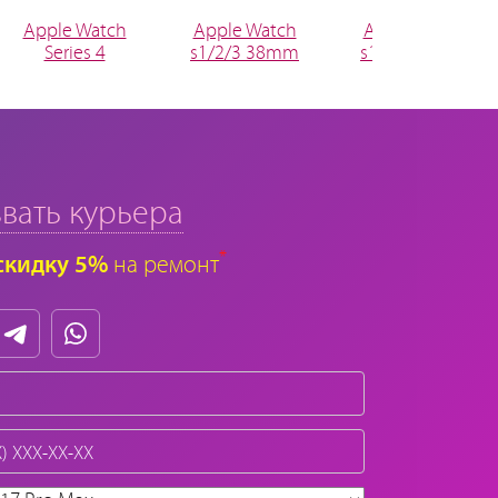
Apple Watch
Apple Watch
Apple Watch
Series 4
s1/2/3 38mm
s1/2/3 42mm
вать курьера
*
скидку 5%
на ремонт