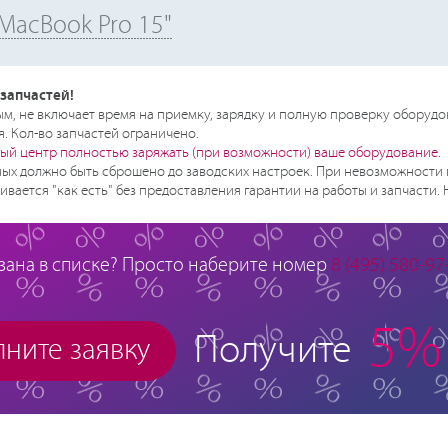
MacBook Pro 15"
запчастей!
, не включает время на приемку, зарядку и полную проверку оборудо
. Кол-во запчастей ограничено.
ый центр полностью заряжать (при возможности) ваше оборудование.
ых должно быть сброшено до заводских настроек. При невозможности 
ивается "как есть" без предоставления гарантии на работы и запчасти.
зана в списке? Просто наберите номер
8 (495) 580-97
5%
Получите
ните заявку