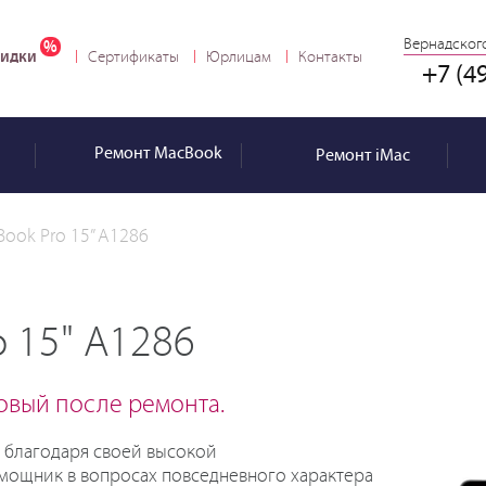
Вернадского
идки
Сертификаты
Юрлицам
Контакты
+7 (4
Ремонт
MacBook
Ремонт
iMac
ook Pro 15” А1286
 15" A1286
новый после ремонта.
н благодаря своей высокой
мощник в вопросах повседневного характера