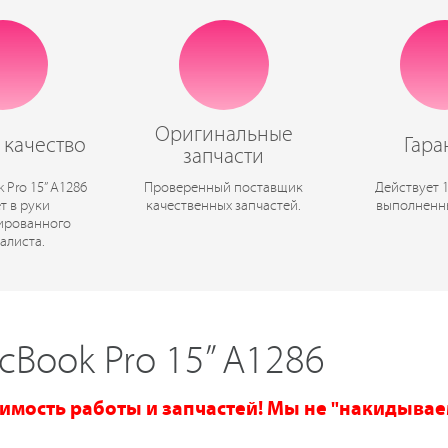
Оригинальные
 качество
Гара
запчасти
Pro 15” А1286
Проверенный поставщик
Действует 
т в руки
качественных запчастей.
выполненн
ированного
алиста.
Book Pro 15” А1286
имость работы и запчастей! Мы не "накидывае