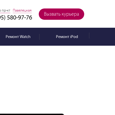
 пр-кт
Павелецкая
Вызвать курьера
95) 580-97-76
Ремонт
Watch
Ремонт
iPod