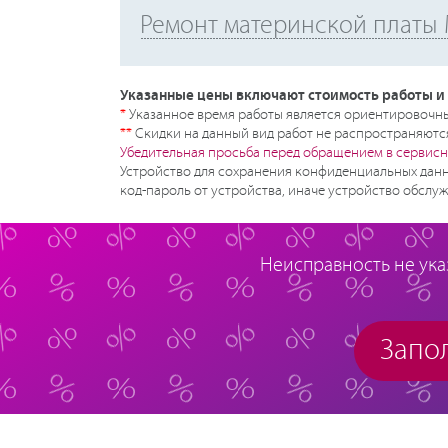
Ремонт материнской платы 
Указанные цены включают стоимость работы и 
*
Указанное время работы является ориентировочным
**
Скидки на данный вид работ не распространяются
Убедительная просьба перед обращением в сервисн
Устройство для сохранения конфиденциальных данн
код-пароль от устройства, иначе устройство обслуж
Неисправность не ука
Запол