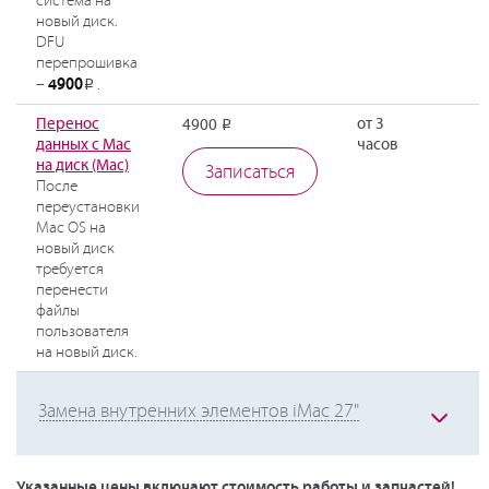
система на
новый диск.
DFU
перепрошивка
4900
–
.
Р
Перенос
от 3
4900
Р
данных с Mac
часов
на диск (Mac)
Записаться
После
переустановки
Mac OS на
новый диск
требуется
перенести
файлы
пользователя
на новый диск.
Замена внутренних элементов iMac 27"
Указанные цены включают стоимость работы и запчастей!