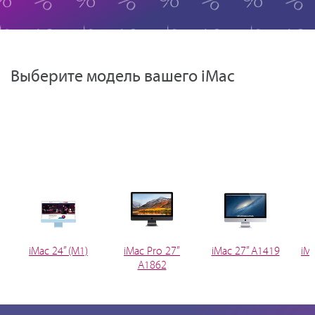
Выберите модель вашего iMac
iMac 24” (M1)
iMac Pro 27”
iMac 27” A1419
iM
A1862