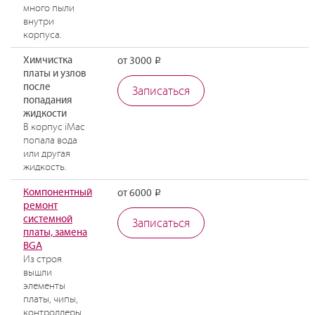
много пыли
внутри
корпуса.
Химчистка
от 3000
Р
платы и узлов
после
Записаться
попадания
жидкости
В корпус iMac
попала вода
или другая
жидкость.
Компонентный
от 6000
Р
ремонт
системной
Записаться
платы, замена
BGA
Из строя
вышли
элементы
платы, чипы,
контроллеры,