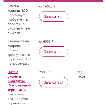
Замена
от 16000
Р
матрицы LCD
Отсутствует
Записаться
изображение,
дефекты на
дисплее, битые
пиксели.
Замена стекла
от 6000
Р
матрицы
Стекло
Записаться
треснуло или в
царапинах, LCD
не поврежден.
Чистка
от 4
2500
Р
системы
часов
охлаждения
Записаться
iMac с заменой
термопасты
Вентилятор
сильно шумит,
образовалось