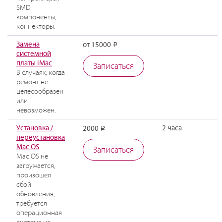
SMD
компоненты,
коннекторы.
Замена
от 15000
Р
системной
платы iMac
Записаться
В случаях, когда
ремонт не
целесообразен
или
невозможен.
Установка /
2 часа
2000
Р
переустановка
Mac OS
Записаться
Mac OS не
загружается,
произошел
сбой
обновления,
требуется
операционная