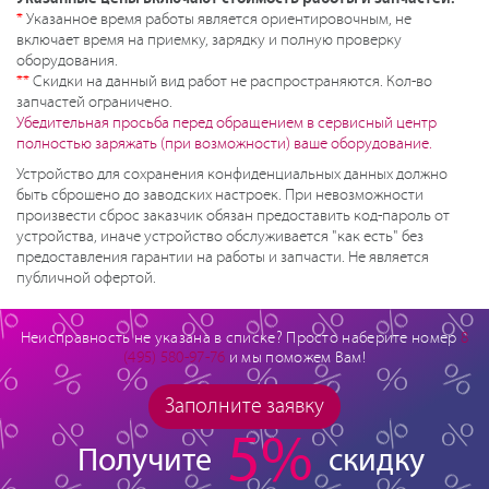
*
Указанное время работы является ориентировочным, не
включает время на приемку, зарядку и полную проверку
оборудования.
**
Скидки на данный вид работ не распространяются. Кол-во
запчастей ограничено.
Убедительная просьба перед обращением в сервисный центр
полностью заряжать (при возможности) ваше оборудование.
Устройство для сохранения конфиденциальных данных должно
быть сброшено до заводских настроек. При невозможности
произвести сброс заказчик обязан предоставить код-пароль от
устройства, иначе устройство обслуживается "как есть" без
предоставления гарантии на работы и запчасти. Не является
публичной офертой.
Неисправность не указана в списке? Просто наберите номер
8
(495) 580-97-76
и мы поможем Вам!
Заполните заявку
5%
Получите
скидку