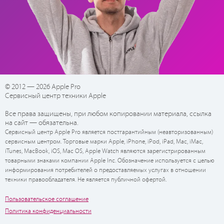
© 2012 — 2026 Apple Pro
Сервисный центр техники Apple
Все права защищены, при любом копировании материала, ссылка
на сайт — обязательна.
Сервисный центр Apple Pro является постгарантийным (неавторизованным)
сервисным центром. Торговые марки Apple, iPhone, iPod, iPad, Mac, iMac,
iTunes, MacBook, iOS, Mac OS, Apple Watch являются зарегистрированным
товарными знаками компании Apple Inc. Обозначение используется с целью
информирования потребителей о предоставляемых услугах в отношении
техники правообладателя. Не является публичной офертой.
Пользовательское соглашение
Политика конфиденциальности