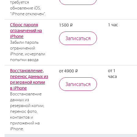
требуется
обновление iOS,
"iPhone отключен".
Сброс пароля
1 час
1500
Р
ограничений на
iPhone
Записаться
Забыли пароль
ограничений
iPhone, исчерпали
попытки ввода
Восстановление,
от 1
от 4900
Р
перенос данных из
часа
резервной копии
Записаться
в iPhone
Восстановление
данных из
резервной копии;
перенос фото,
контактов и
приложений на
iPhone.