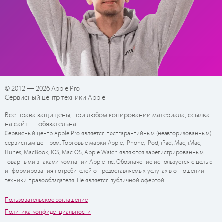
© 2012 — 2026 Apple Pro
Сервисный центр техники Apple
Все права защищены, при любом копировании материала, ссылка
на сайт — обязательна.
Сервисный центр Apple Pro является постгарантийным (неавторизованным)
сервисным центром. Торговые марки Apple, iPhone, iPod, iPad, Mac, iMac,
iTunes, MacBook, iOS, Mac OS, Apple Watch являются зарегистрированным
товарными знаками компании Apple Inc. Обозначение используется с целью
информирования потребителей о предоставляемых услугах в отношении
техники правообладателя. Не является публичной офертой.
Пользовательское соглашение
Политика конфиденциальности