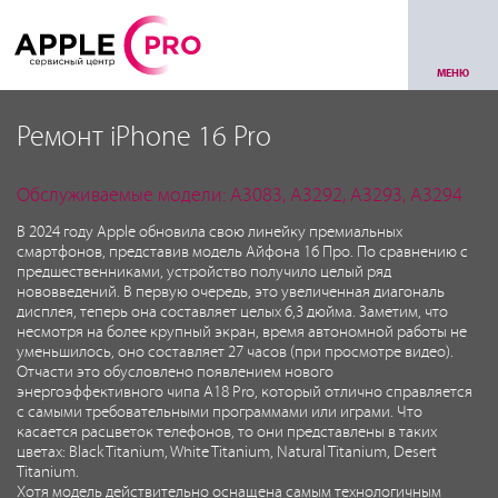
МЕНЮ
Ремонт iPhone 16 Pro
Обслуживаемые модели: A3083, A3292, A3293, A3294
В 2024 году Apple обновила свою линейку премиальных
смартфонов, представив модель Айфона 16 Про. По сравнению с
предшественниками, устройство получило целый ряд
нововведений. В первую очередь, это увеличенная диагональ
дисплея, теперь она составляет целых 6,3 дюйма. Заметим, что
несмотря на более крупный экран, время автономной работы не
уменьшилось, оно составляет 27 часов (при просмотре видео).
Отчасти это обусловлено появлением нового
энергоэффективного чипа A18 Pro, который отлично справляется
с самыми требовательными программами или играми. Что
касается расцветок телефонов, то они представлены в таких
цветах: Black Titanium, White Titanium, Natural Titanium, Desert
Titanium.
Хотя модель действительно оснащена самым технологичным