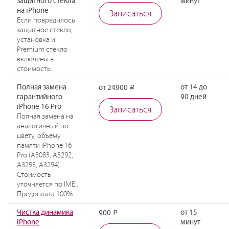
защитного стекла
минут
на iPhone
Записаться
Если повредилось
защитное стекло,
установка и
Premium стекло
включены в
стоимость.
Полная замена
от 14 до
от 24900
Р
гарантийного
90 дней
iPhone 16 Pro
Записаться
Полная замена на
аналогичный по
цвету, объему
памяти iPhone 16
Pro (A3083, A3292,
A3293, A3294).
Стоимость
уточняется по IMEI.
Предоплата 100%.
Чистка динамика
от 15
900
Р
iPhone
минут