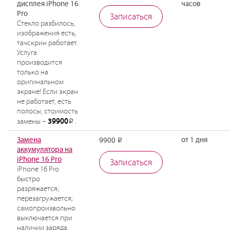
дисплея iPhone 16
часов
Pro
Записаться
Стекло разбилось,
изображения есть,
тачскрин работает.
Услуга
производится
только на
оригинальном
экране! Если экран
не работает, есть
полосы, стоимость
39900
замены –
.
Р
Замена
от 1 дня
9900
Р
аккумулятора на
iPhone 16 Pro
Записаться
iPhone 16 Pro
быстро
разряжается;
перезагружается;
самопроизвольно
выключается при
наличии заряда.