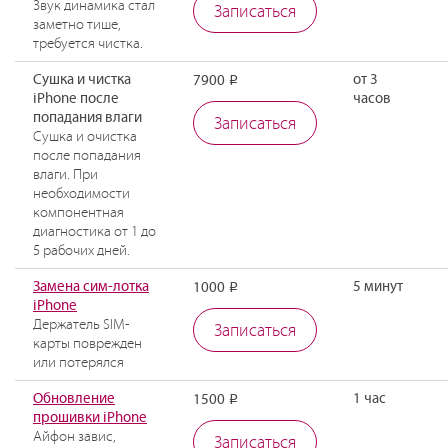
Звук динамика стал
Записаться
заметно тише,
требуется чистка.
Сушка и чистка
от 3
7900
Р
iPhone после
часов
попадания влаги
Записаться
Сушка и очистка
после попадания
влаги. При
необходимости
компонентная
диагностика от 1 до
5 рабочих дней.
Замена сим-лотка
5 минут
1000
Р
iPhone
Держатель SIM-
Записаться
карты поврежден
или потерялся
Обновление
1 час
1500
Р
прошивки iPhone
Айфон завис,
Записаться