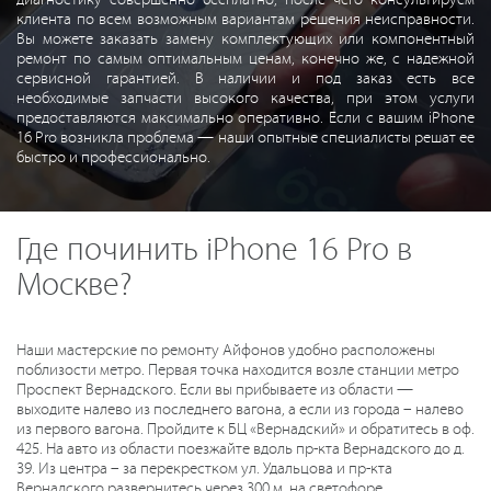
клиента по всем возможным вариантам решения неисправности.
Вы можете заказать замену комплектующих или компонентный
ремонт по самым оптимальным ценам, конечно же, с надежной
сервисной гарантией. В наличии и под заказ есть все
необходимые запчасти высокого качества, при этом услуги
предоставляются максимально оперативно. Если с вашим iPhone
16 Pro возникла проблема — наши опытные специалисты решат ее
быстро и профессионально.
Где починить iPhone 16 Pro в
Москве?
Наши мастерские по ремонту Айфонов удобно расположены
поблизости метро. Первая точка находится возле станции метро
Проспект Вернадского. Если вы прибываете из области —
выходите налево из последнего вагона, а если из города – налево
из первого вагона. Пройдите к БЦ «Вернадский» и обратитесь в оф.
425. На авто из области поезжайте вдоль пр-кта Вернадского до д.
39. Из центра – за перекрестком ул. Удальцова и пр-кта
Вернадского развернитесь через 300 м. на светофоре.