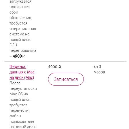
загружается,
произошел
сбой
обновления,
требуется
операционная
система на
новый диск.
DFU
перепрошивка
4900
–
.
Р
Перенос
от 3
4900
Р
данных с Mac
часов
на диск (Mac)
Записаться
После
переустановки
Mac OS на
новый диск
требуется
перенести
файлы
пользователя
на новый диск.