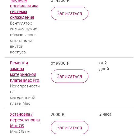
Чистка и
от 4500
Р
профилактика
системы
Записаться
охлаждения
Вентилятор
сильно шумит,
образовалось
много пыли
внутри
корпуса.
Ремонт и
от 2
от 9900
Р
замена
дней
материнской
Записаться
платы iMac Pro
Неисправности
на
материнской
плате iMac
Установка /
2 часа
2000
Р
переустановка
Mac OS
Записаться
Mac OS не