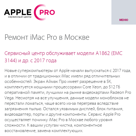
МЕНЮ
Ремонт iMac Pro в Москве
Сервисный центр обслуживает модели A1862 (EMC
3144) и др. с 2017 года
Новые суперкомпьютеры от Apple начали выпускаться с 2017 года,
и в отличии от традиционных iMac имели ряд отличительных
особенностей. Экран Аймак Про имеет разрешение в 5K,
комплектуется мощными процессорами Core Xeon, до 512 Гб
оперативной памяти, лучшими на рынке видеокартами Radeon Pro
Vega. Несмотря на все улучшения, данные модели моноблоков не
перестали ломаться, чаще всего из-за перегрева вследствие
загрязнения пылью. Остался уязвимым дисплей, блок питания,
видеоадаптер, порты и другие компоненты. Сервис Apple Pro
осуществляет починку iMac Pro в Москве любого уровня
сложности. К вашим услугам чистка, компонентное
восстановление, замена комплектующих.