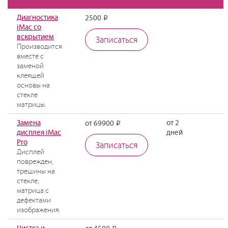
Диагностика
2500
Р
iMac со
вскрытием
Записаться
Производится
вместе с
заменой
клеящей
основы на
стекле
матрицы.
Замена
от 2
от 69900
Р
дисплея iMac
дней
Pro
Записаться
Дисплей
поврежден,
трещины на
стекле,
матрица с
дефектами
изображения.