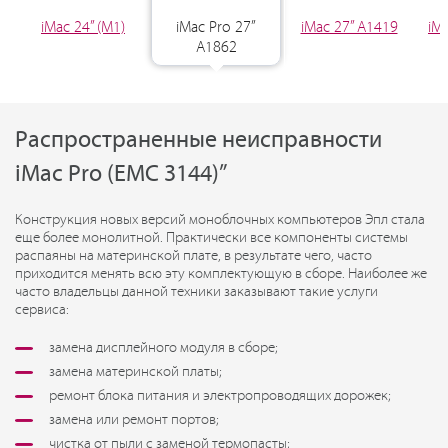
iMac 24” (M1)
iMac Pro 27”
iMac 27” A1419
iM
A1862
Распространенные неисправности
iMac Pro (EMC 3144)”
Конструкция новых версий моноблочных компьютеров Эпл стала
еще более монолитной. Практически все компоненты системы
распаяны на материнской плате, в результате чего, часто
приходится менять всю эту комплектующую в сборе. Наиболее же
часто владельцы данной техники заказывают такие услуги
сервиса:
замена дисплейного модуля в сборе;
замена материнской платы;
ремонт блока питания и электропроводящих дорожек;
замена или ремонт портов;
чистка от пыли с заменой термопасты;