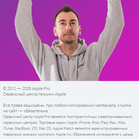
© 2012 — 2026 Apple Pro
Сервисный центр техники Apple
Все права защищены, при любом копировании материала, ссылка
на сайт — обязательна.
Сервисный центр Apple Pro является постгарантийным (неавторизованным)
сервисным центром. Торговые марки Apple, iPhone, iPod, iPad, Mac, iMac,
iTunes, MacBook, iOS, Mac OS, Apple Watch являются зарегистрированным
товарными знаками компании Apple Inc. Обозначение используется с целью