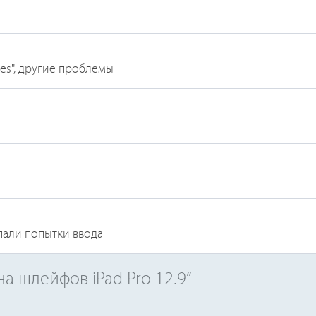
nes", другие проблемы
пали попытки ввода
а шлейфов iPad Pro 12.9”