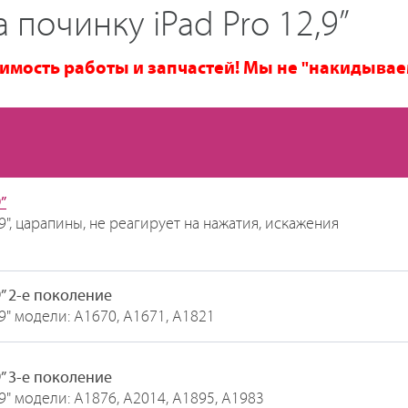
 починку iPad Pro 12,9”
имость работы и запчастей! Мы не "накидывае
”
9", царапины, не реагирует на нажатия, искажения
9” 2-е поколение
.9" модели: A1670, A1671, A1821
9” 3-е поколение
.9" модели: A1876, A2014, A1895, A1983