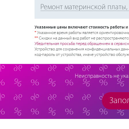
Ремонт материнской платы, 
Указанные цены включают стоимость работы и 
*
Указанное время работы является ориентировочным
**
Скидки на данный вид работ не распространяются
Убедительная просьба перед обращением в сервисн
Устройство для сохранения конфиденциальных данн
код-пароль от устройства, иначе устройство обслуж
Неисправность не ука
Запол