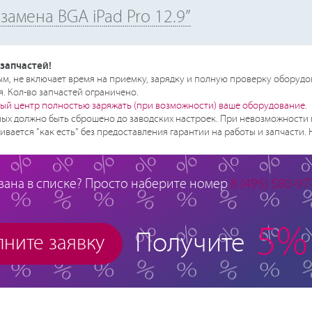
замена BGA iPad Pro 12.9”
запчастей!
, не включает время на приемку, зарядку и полную проверку оборудо
. Кол-во запчастей ограничено.
ый центр полностью заряжать (при возможности) ваше оборудование.
ых должно быть сброшено до заводских настроек. При невозможности 
ивается "как есть" без предоставления гарантии на работы и запчасти.
зана в списке? Просто наберите номер
8 (495) 580-97
5%
Получите
ните заявку