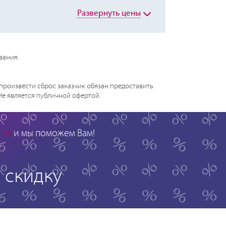
Развернуть цены
вания.
произвести сброс заказчик обязан предоставить
 Не является публичной офертой.
-76
и мы поможем Вам!
скидку