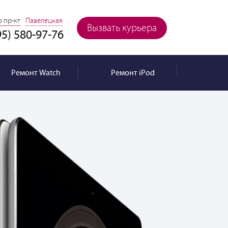
 пр-кт
Павелецкая
Вызвать курьера
95) 580-97-76
Ремонт
Watch
Ремонт
iPod