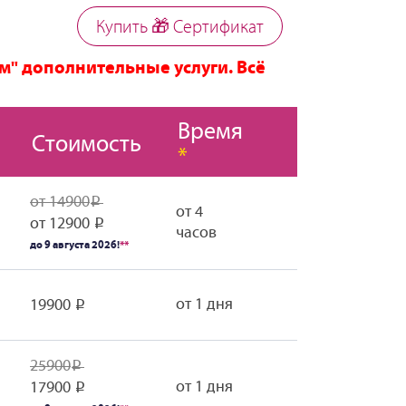
Купить 🎁 Cертификат
м" дополнительные услуги. Всё
Время
Стоимость
*
от 14900
Р
от 4
от 12900
Р
часов
до 9 августа 2026!
**
от 1 дня
19900
Р
25900
Р
от 1 дня
17900
Р