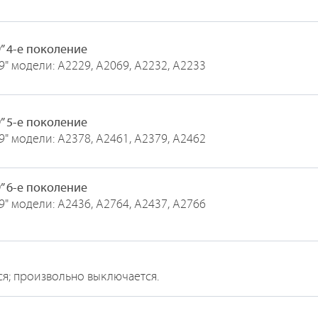
9” 4-е поколение
.9" модели: A2229, A2069, A2232, A2233
9” 5-е поколение
.9" модели: A2378, A2461, A2379, A2462
9” 6-е поколение
.9" модели: A2436, A2764, A2437, A2766
ся; произвольно выключается.