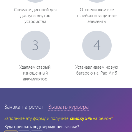
Снимаем дисплей для
Отсоединяем все
доступа внутрь
шлейфы и защитные
устройства
элементы
3
4
Удаляем старый,
Устанавливаем новую
изношенный
батарею на iPad Air 5
аккумулятор
Заявка на ремонт
Вызвать курьера
*
Заполните эту форму и получите
скидку 5%
на ремонт
Куда прислать подтверждение заявки?