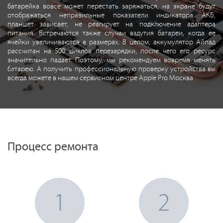
батарейка вовсе может перестать заряжаться, на экране будут
отображаться неправильные показатели индикатора АКБ,
планшет зависает, не реагирует на подключение адаптера
питания. Встречаются также случаи вздутия батареи, когда ее
ячейки увеличиваются в размерах. В целом, аккумулятор Айпад
рассчитан на 500 циклов перезарядки, после чего его ресурс
значительно падает. Поэтому, мы рекомендуем вовремя менять
батарею. А получить профессиональную проверку устройства вы
всегда можете в нашем сервисном центре Apple Pro Москва
Процесс ремонта
1
2