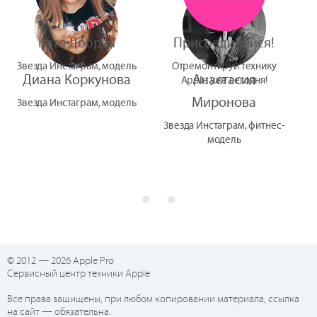
Катя Добрая
Присоединяйся!
Звезда Инстаграм, модель
Отремонтируй технику
Диана Коркунова
Анастасия
Apple уже сегодня!
Миронова
Звезда Инстаграм, модель
Звезда Инстаграм, фитнес-
модель
© 2012 — 2026 Apple Pro
Сервисный центр техники Apple
Все права защищены, при любом копировании материала, ссылка
на сайт — обязательна.