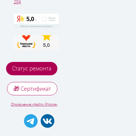
204
Статус ремонта
🎁 Cертификат
Отключение «Найти iPhone»