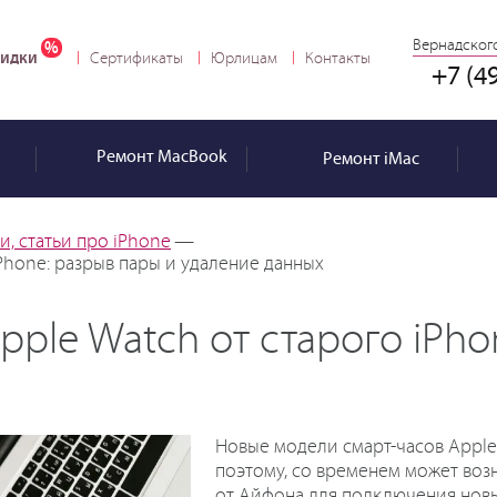
Вернадского
идки
Сертификаты
Юрлицам
Контакты
+7 (4
Ремонт
MacBook
Ремонт
iMac
, статьи про iPhone
—
iPhone: разрыв пары и удаление данных
Apple Watch от старого iPh
Новые модели смарт-часов Apple
поэтому, со временем может воз
от Айфона для подключения новы