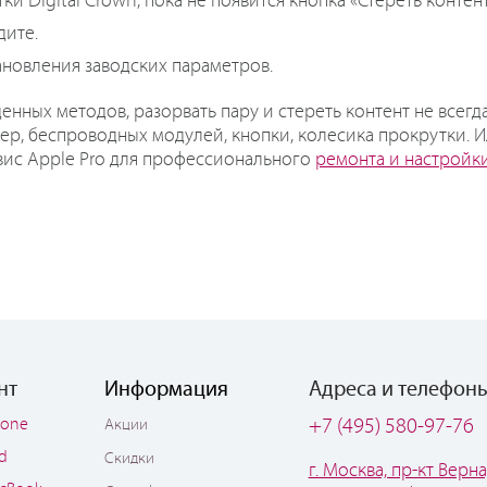
 Digital Crown, пока не появится кнопка «Стереть контент
дите.
новления заводских параметров.
енных методов, разорвать пару и стереть контент не всегд
ер, беспроводных модулей, кнопки, колесика прокрутки. И
вис Apple Pro для профессионального
ремонта и настройк
нт
Информация
Адреса и телефон
hone
+7 (495) 580-97-76
Акции
ad
Скидки
г. Москва, пр-кт Верна