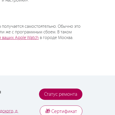
 и настройки».
а получается самостоятельно. Обычно это
ли же с программным сбоем. В таком
и ваших Apple Watch
в городе Москва.
ы
Статус ремонта
дского, д.
🎁 Cертификат