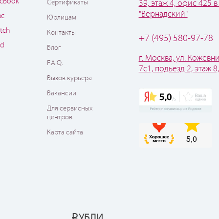
cBook
Сертификаты
39, этаж 4, офис 425 в
"Вернадский"
ac
Юрлицам
tch
Контакты
+7 (495) 580-97-78
od
Блог
г. Москва, ул. Кожевни
F.A.Q.
7с1, подьезд 2, этаж 8
Вызов курьера
Вакансии
Для сервисных
центров
Карта сайта
УБЛИ
Р