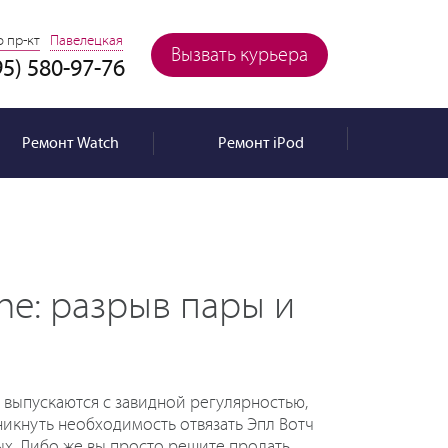
 пр-кт
Павелецкая
Вызвать курьера
95) 580-97-76
Ремонт
Watch
Ремонт
iPod
one: разрыв пары и
 выпускаются с завидной регулярностью,
никнуть необходимость отвязать Эпл Вотч
х. Либо же вы просто решите продать