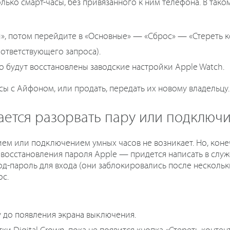
только смарт-часы, без привязанного к ним телефона. В так
», потом перейдите в «Основные» — «Сброс» — «Стереть к
ответствующего запроса).
го будут восстановлены заводские настройки Apple Watch.
сы с Айфоном, или продать, передать их новому владельцу.
чается разорвать пару или подключи
ием или подключением умных часов не возникает. Но, коне
у восстановления пароля Apple — придется написать в слу
од-пароль для входа (они заблокировались после нескольк
с.
 до появления экрана выключения.