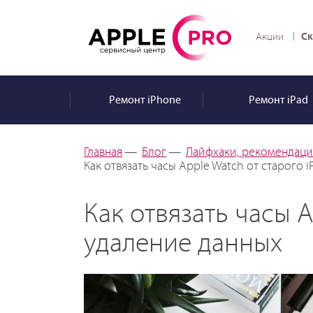
Ск
Акции
Ремонт
iPhone
Ремонт
iPad
Главная
—
Блог
—
Лайфхаки, рекомендации
Как отвязать часы Apple Watch от старого 
Как отвязать часы 
удаление данных