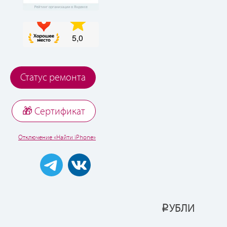
Статус ремонта
🎁 Cертификат
Отключение «Найти iPhone»
УБЛИ
Р