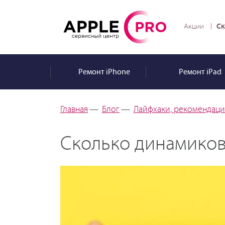
Ск
Акции
Ремонт
iPhone
Ремонт
iPad
Главная
—
Блог
—
Лайфхаки, рекомендации
Сколько динамиков 