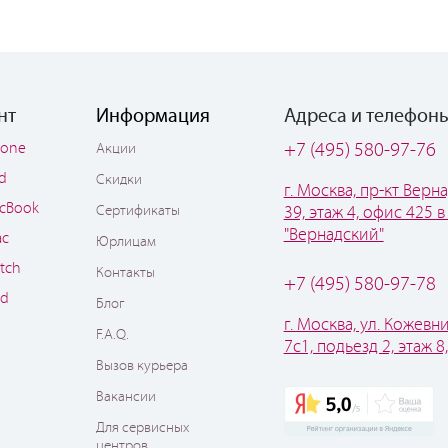
нт
Информация
Адреса и телефон
hone
+7 (495) 580-97-76
Акции
ad
Скидки
г. Москва, пр-кт Верна
cBook
Сертификаты
39, этаж 4, офис 425 в
"Вернадский"
ac
Юрлицам
tch
Контакты
+7 (495) 580-97-78
od
Блог
г. Москва, ул. Кожевни
F.A.Q.
7с1, подьезд 2, этаж 8
Вызов курьера
Вакансии
Для сервисных
центров