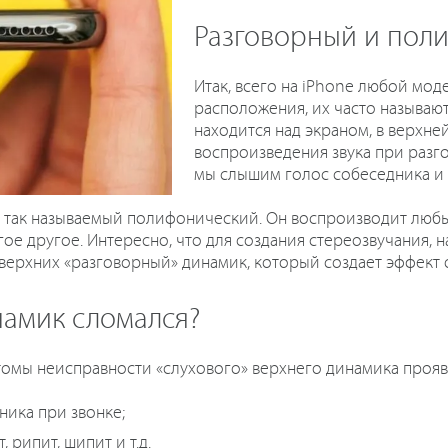
Разговорный и пол
Итак, всего на iPhone любой мод
расположения, их часто называют
находится над экраном, в верхней
воспроизведения звука при разг
мы слышим голос собеседника и 
 так называемый полифонический. Он воспроизводит любые
гое другое. Интересно, что для создания стереозвучания, 
ерхних «разговорный» динамик, который создает эффект 
намик сломался?
томы неисправности «слухового» верхнего динамика проявл
ника при звонке;
, рипит, шипит и т.д.