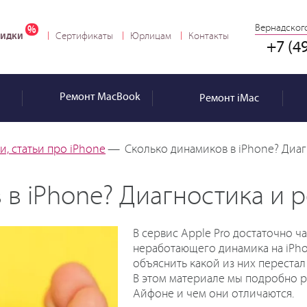
Вернадского
идки
Сертификаты
Юрлицам
Контакты
+7 (4
Ремонт
MacBook
Ремонт
iMac
, статьи про iPhone
—
Сколько динамиков в iPhone? Диаг
в iPhone? Диагностика и 
В сервис Apple Pro достаточно 
неработающего динамика на iPho
объяснить какой из них перестал 
В этом материале мы подробно р
Айфоне и чем они отличаются.