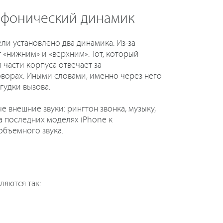
ифонический динамик
ели установлено два динамика. Из-за
 «нижним» и «верхним». Тот, который
 части корпуса отвечает за
оворах. Иными словами, именно через него
гудки вызова.
 внешние звуки: рингтон звонка, музыку,
на последних моделях iPhone к
объемного звука.
яются так: