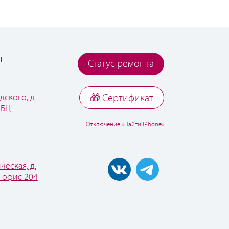
ы
Статус ремонта
дского, д.
🎁 Cертификат
 БЦ
Отключение «Найти iPhone»
ческая, д.
, офис 204