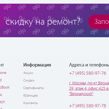
%
скидку на ремонт?
Запо
нт
Информация
Адреса и телефон
hone
+7 (495) 580-97-76
Акции
ad
Скидки
г. Москва, пр-кт Верна
cBook
Сертификаты
39, этаж 4, офис 425 в
"Вернадский"
ac
Юрлицам
tch
Контакты
+7 (495) 580-97-78