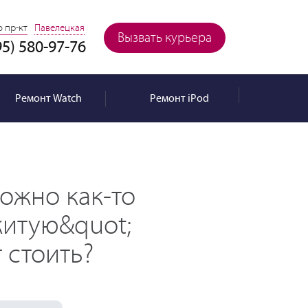
 пр-кт
Павелецкая
Вызвать курьера
95) 580-97-76
Ремонт
Watch
Ремонт
iPod
можно как-то
житую&quot;
 стоить?