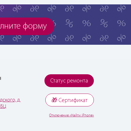
лните форму
ы
Статус ремонта
дского, д.
🎁 Cертификат
 БЦ
Отключение «Найти iPhone»