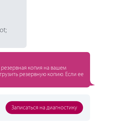
ot;
а резервная копия на вашем
грузить резервную копию. Если ее
Записаться на диагностику