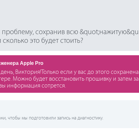
у проблему, сохранив всю &quot;нажитую&qu
сколько это будет стоить?
нженера Apple Pro
день, Виктория!Только если у вас до этого сохранен
ере. Можно будет восстановить прошивку и затем за
 увы информация сотрется.
и, чтобы мы подготовили запись на диагностику.