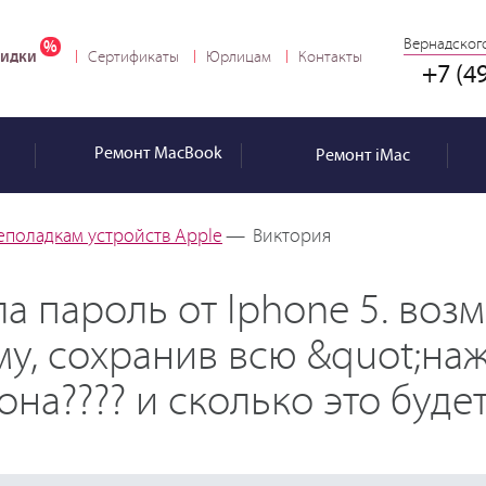
Вернадского
идки
Сертификаты
Юрлицам
Контакты
+7 (4
Ремонт
MacBook
Ремонт
iMac
еполадкам устройств Apple
—
Виктория
а пароль от Iphone 5. воз
му, сохранив всю &quot;на
а???? и сколько это будет