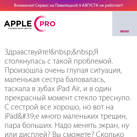
Внимание! Сервис на Павелецкой 9 АВГУСТА не работает!
МЕНЮ
Здравствуйте!&nbsp;&nbsp;Я
столкнулась с такой проблемой.
Произошла очень глупая ситуация,
маленькая сестра баловалась,
таскала в зубах iPad Air, и в один
прекрасный момент стекло треснуло.
С сестрой все хорошо, но вот на
iPad&#39;е много маленьких трещин,
пара больших. Надо менять экран, ну
или дисплей? Вы сможете? Сколько