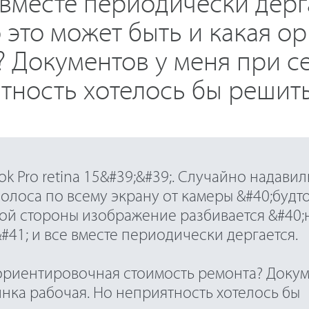
 вместе периодически дерг
 это может быть и какая 
 Документов у меня при с
тность хотелось бы решит
k Pro retina 15&#39;&#39;. Случайно надавил
олоса по всему экрану от камеры &#40;будт
вой стороны изображение разбивается &#40;
41; и все вместе периодически дергается.
я ориентировочная стоимость ремонта? Доку
инка рабочая. Но неприятность хотелось бы