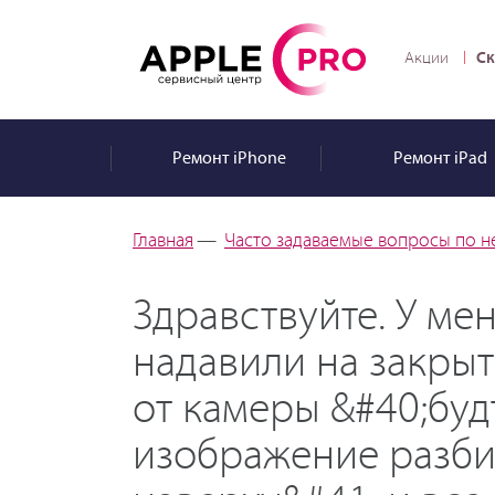
Ск
Акции
Ремонт
iPhone
Ремонт
iPad
Главная
—
Часто задаваемые вопросы по н
Здравствуйте. У мен
надавили на закры
от камеры &#40;буд
изображение разби