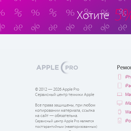
5
Хотите
Ремо
iP
iP
© 2012 — 2026 Apple Pro
Ma
Сервисный центр техники Apple
iM
Все права защищены, при любом
копировании материала, ссылка
Wa
на сайт — обязательна.
iP
Сервисный центр Apple Pro является
постгарантийным (неавторизованным)