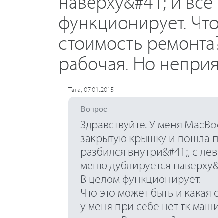
наверху&#41; и все
функционирует. Что
стоимость ремонта?
рабочая. Но неприя
Тата, 07.01.2015
Вопрос
Здравствуйте. У меня MacBoo
закрытую крышку и пошла п
разбился внутри&#41;, с ле
меню дублируется наверху&#
В целом функционирует.
Что это может быть и кака
у меня при себе нет тк маш