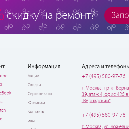
%
скидку на ремонт?
Запо
нт
Информация
Адреса и телефон
hone
+7 (495) 580-97-76
Акции
ad
Скидки
г. Москва, пр-кт Верна
cBook
Сертификаты
39, этаж 4, офис 425 в
"Вернадский"
ac
Юрлицам
tch
Контакты
+7 (495) 580-97-78
od
Блог
г. Москва, ул. Кожевни