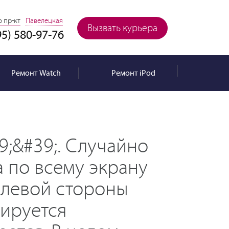
 пр-кт
Павелецкая
Вызвать курьера
95) 580-97-76
Ремонт
Watch
Ремонт
iPod
9;&#39;. Случайно
 по всему экрану
с левой стороны
лируется