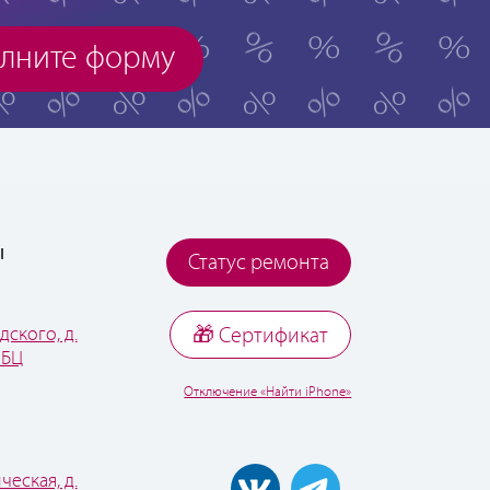
лните форму
ы
Статус ремонта
дского, д.
🎁 Cертификат
 БЦ
Отключение «Найти iPhone»
ческая, д.