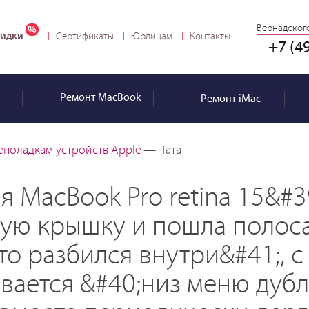
Вернадского
идки
Сертификаты
Юрлицам
Контакты
+7 (4
Ремонт
MacBook
Ремонт
iMac
еполадкам устройств Apple
—
Тата
я MacBook Pro retina 15&#3
тую крышку и пошла полоса
то разбился внутри&#41;, 
вается &#40;низ меню дуб