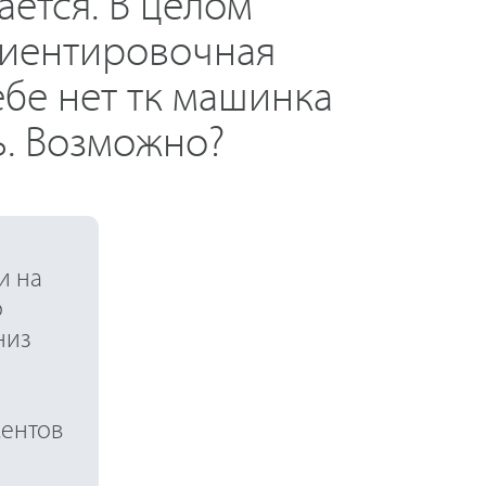
ается. В целом
ориентировочная
ебе нет тк машинка
ь. Возможно?
и на
о
низ
ментов