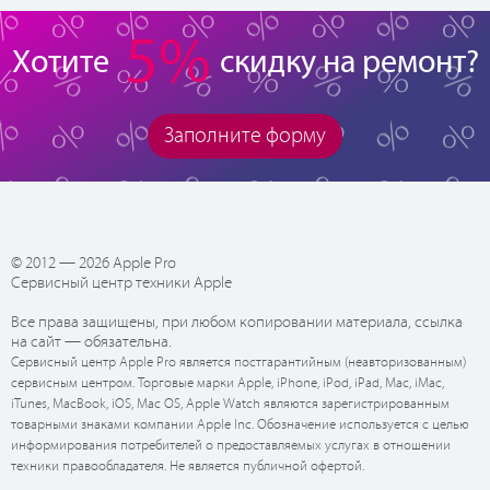
5%
Хотите
скидку на ремонт?
Заполните форму
© 2012 — 2026 Apple Pro
Сервисный центр техники Apple
Все права защищены, при любом копировании материала, ссылка
на сайт — обязательна.
Сервисный центр Apple Pro является постгарантийным (неавторизованным)
сервисным центром. Торговые марки Apple, iPhone, iPod, iPad, Mac, iMac,
iTunes, MacBook, iOS, Mac OS, Apple Watch являются зарегистрированным
товарными знаками компании Apple Inc. Обозначение используется с целью
информирования потребителей о предоставляемых услугах в отношении
техники правообладателя. Не является публичной офертой.