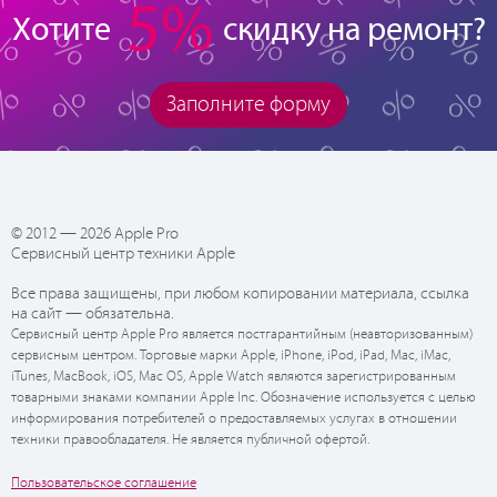
5%
Хотите
скидку на ремонт?
Заполните форму
© 2012 — 2026 Apple Pro
Сервисный центр техники Apple
Все права защищены, при любом копировании материала, ссылка
на сайт — обязательна.
Сервисный центр Apple Pro является постгарантийным (неавторизованным)
сервисным центром. Торговые марки Apple, iPhone, iPod, iPad, Mac, iMac,
iTunes, MacBook, iOS, Mac OS, Apple Watch являются зарегистрированным
товарными знаками компании Apple Inc. Обозначение используется с целью
информирования потребителей о предоставляемых услугах в отношении
техники правообладателя. Не является публичной офертой.
Пользовательское соглашение