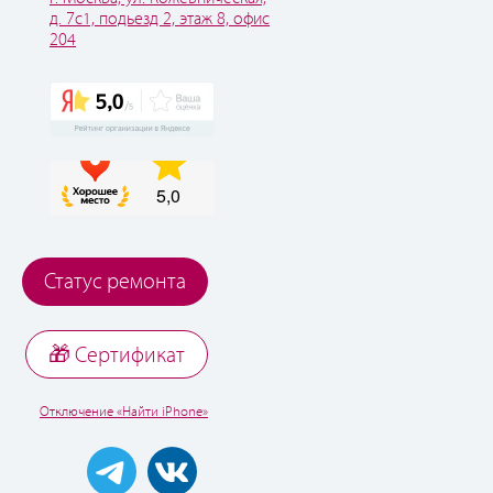
д. 7с1, подьезд 2, этаж 8, офис
204
Статус ремонта
🎁 Cертификат
Отключение «Найти iPhone»