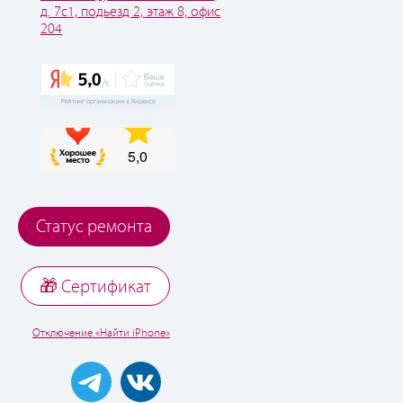
д. 7с1, подьезд 2, этаж 8, офис
204
Статус ремонта
🎁 Cертификат
Отключение «Найти iPhone»