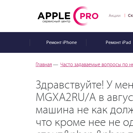
Ск
Акции
Ремонт
iPhone
Ремонт
iPad
Главная
—
Часто задаваемые вопросы по н
Здравствуйте! У ме
MGXA2RU/A в август
машина не как долж
что кроме нее не 