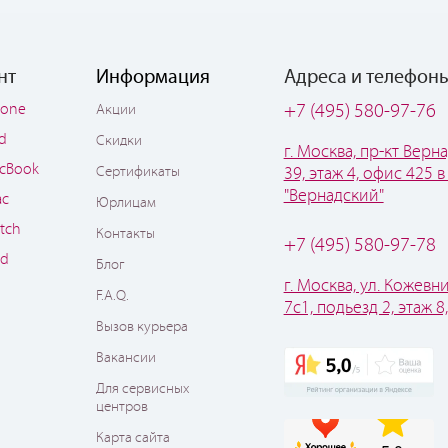
нт
Информация
Адреса и телефон
hone
+7 (495) 580-97-76
Акции
ad
Скидки
г. Москва, пр-кт Верна
cBook
Сертификаты
39, этаж 4, офис 425 в
"Вернадский"
ac
Юрлицам
tch
Контакты
+7 (495) 580-97-78
od
Блог
г. Москва, ул. Кожевни
F.A.Q.
7с1, подьезд 2, этаж 8
Вызов курьера
Вакансии
Для сервисных
центров
Карта сайта