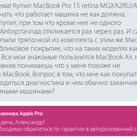
ема! Купил MacBook Pro 15 retina MGXA2RU/A
ечать что работает машина не как должна,
тупит, при том что кроме нее не одного
&nbsp;тачпад откликается раз через раз. И 
 пыли тряпочкой из комплекта с этим же Ma
ибликовое покрытие, что на таких моделях ка
 Все мои знакомые пользуются MacBook Air, 
равнив понимаешь что у меня похоже не
MacBook. Вопрос в том, что мне как покупа
водиться диагностика и чем обычно заканчи
емными машинами?
нженера Apple Pro
день, Александр!
бходимо обратиться по гарантии в авторизованный 