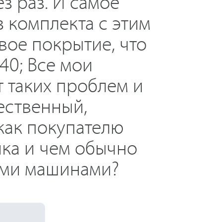
з раз. И самое
з комплекта с этим
вое покрытие, что
40; Все мои
т таких проблем и
ественный,
как покупателю
ика и чем обычно
ыми машинами?