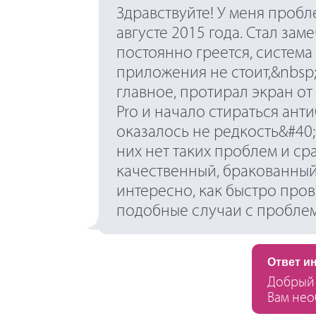
Здравствуйте! У меня пробл
августе 2015 года. Стал зам
постоянно греется, система 
приложения не стоит,&nbsp;
главное, протирал экран от
Pro и начало стираться ант
оказалось не редкость&#40;
них нет таких проблем и с
качественный, бракованный 
интересно, как быстро про
подобные случаи с пробл
Ответ и
Добрый 
Вам нео