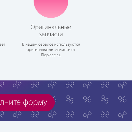
Оригинальные
запчасти
ает
В нашем сервисе используются
оригинальные запчасти от
iReplace.ru.
лните форму