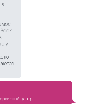
 в
самое
cBook
к
но у
телю
ваются
сервисный центр.