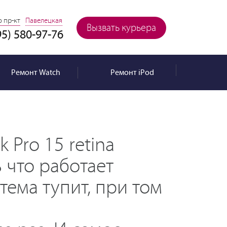
 пр-кт
Павелецкая
Вызвать курьера
95) 580-97-76
Ремонт
Watch
Ремонт
iPod
 Pro 15 retina
 что работает
тема тупит, при том