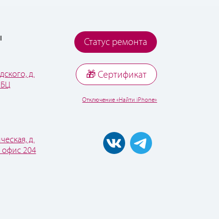
ы
Статус ремонта
дского, д.
🎁 Cертификат
 БЦ
Отключение «Найти iPhone»
ческая, д.
, офис 204