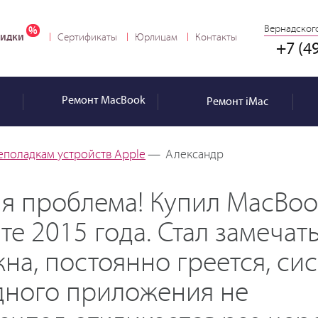
Вернадского
идки
Сертификаты
Юрлицам
Контакты
+7 (4
Ремонт
MacBook
Ремонт
iMac
еполадкам устройств Apple
—
Александр
ня проблема! Купил MacBook
е 2015 года. Стал замечать
на, постоянно греется, сис
одного приложения не