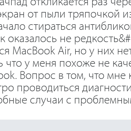
ачпад откликается раз чере
экран от пыли тряпочкой и
ачало стираться антиблико
ак оказалось не редкость&#
я MacBook Air, но у них не
 что у меня похоже не кач
k. Вопрос в том, что мне 
тро проводиться диагност
обные случаи с проблемн