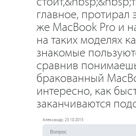
стоит,&nbsp;&nbsp;т
главное, протирал 
же MacBook Pro и н
на таких моделях к
знакомые пользуютс
сравнив понимаешь
бракованный MacBoo
интересно, как быс
заканчиваются под
Александр, 23.10.2015
Вопрос