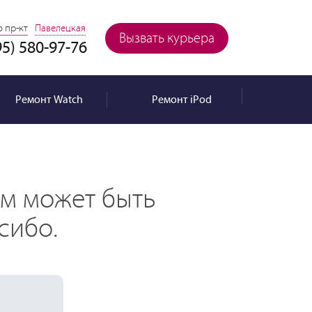
 пр-кт
Павелецкая
Вызвать курьера
95) 580-97-76
Ремонт
Watch
Ремонт
iPod
ем может быть
сибо.