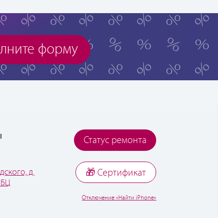
лните форму
ы
Статус ремонта
дского, д.
🎁 Cертификат
 БЦ
Отключение «Найти iPhone»