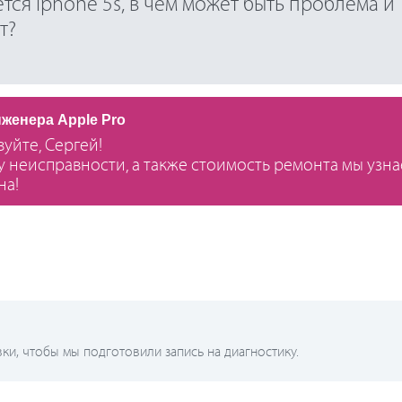
тся iphone 5s, в чем может быть проблема и
т?
нженера Apple Pro
вуйте, Сергей!
 неисправности, а также стоимость ремонта мы узна
на!
и, чтобы мы подготовили запись на диагностику.