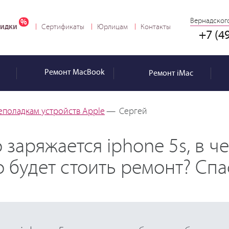
Вернадского
идки
Сертификаты
Юрлицам
Контакты
+7 (4
Ремонт
MacBook
Ремонт
iMac
еполадкам устройств Apple
—
Сергей
 заряжается iphone 5s, в ч
 будет стоить ремонт? Спа