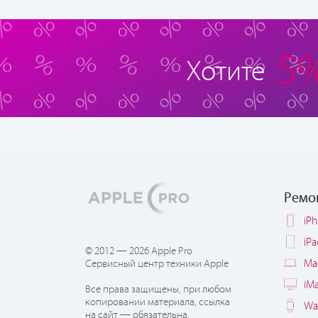
5
Хотите
Ремо
iP
iP
© 2012 — 2026 Apple Pro
Ma
Сервисный центр техники Apple
iM
Все права защищены, при любом
копировании материала, ссылка
Wa
на сайт — обязательна.