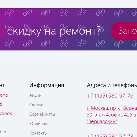
%
скидку на ремонт?
Запо
нт
Информация
Адреса и телефон
hone
+7 (495) 580-97-76
Акции
ad
Скидки
г. Москва, пр-кт Верна
cBook
Сертификаты
39, этаж 4, офис 425 в
"Вернадский"
ac
Юрлицам
tch
Контакты
+7 (495) 580-97-78