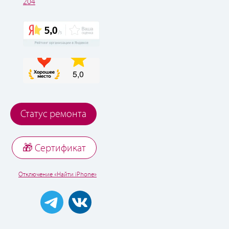
204
Статус ремонта
🎁 Cертификат
Отключение «Найти iPhone»