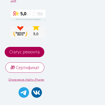
204
Статус ремонта
🎁 Cертификат
Отключение «Найти iPhone»