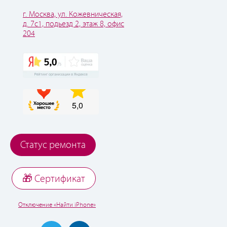
г. Москва, ул. Кожевническая,
д. 7с1, подьезд 2, этаж 8, офис
204
Статус ремонта
🎁 Cертификат
Отключение «Найти iPhone»