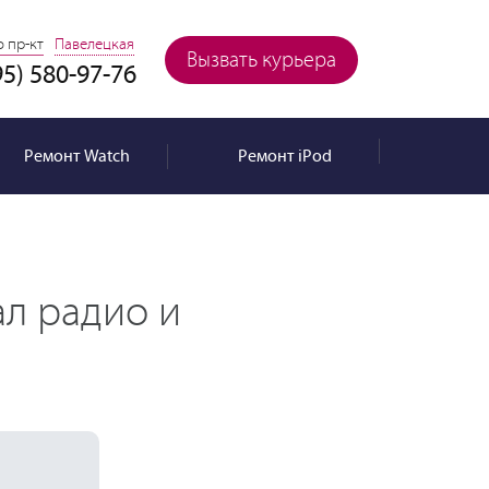
 пр-кт
Павелецкая
Вызвать курьера
95) 580-97-76
Ремонт
Watch
Ремонт
iPod
ал радио и