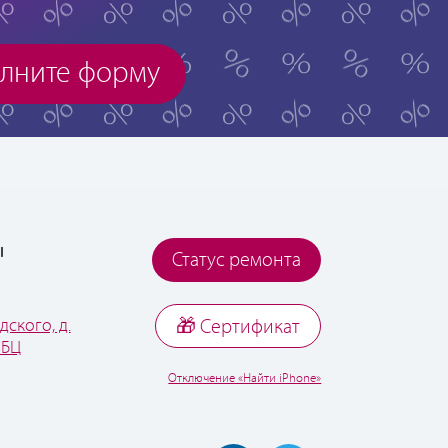
лните форму
ы
Статус ремонта
дского, д.
🎁 Cертификат
 БЦ
Отключение «Найти iPhone»