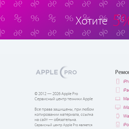
5
Хотите
Ремо
iP
iP
© 2012 — 2026 Apple Pro
Ma
Сервисный центр техники Apple
iM
Все права защищены, при любом
копировании материала, ссылка
Wa
на сайт — обязательна.
iP
Сервисный центр Apple Pro является