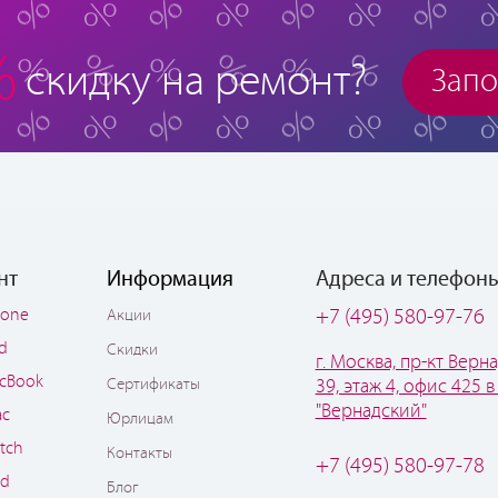
%
скидку на ремонт?
Запо
нт
Информация
Адреса и телефон
hone
+7 (495) 580-97-76
Акции
ad
Скидки
г. Москва, пр-кт Верна
cBook
Сертификаты
39, этаж 4, офис 425 в
"Вернадский"
ac
Юрлицам
tch
Контакты
+7 (495) 580-97-78
od
Блог