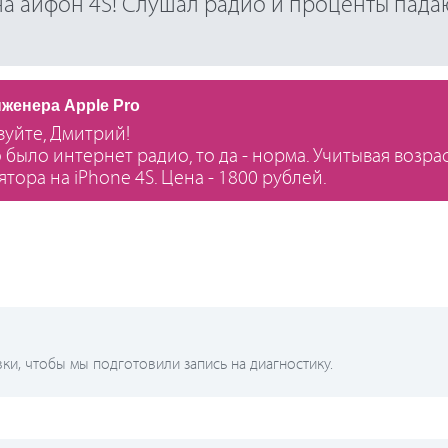
на айфон 4S! Слушал радио и проценты пада
нженера Apple Pro
вуйте, Дмитрий!
о было интернет радио, то да - норма. Учитывая возра
тора на iPhone 4S. Цена - 1800 рублей.
и, чтобы мы подготовили запись на диагностику.