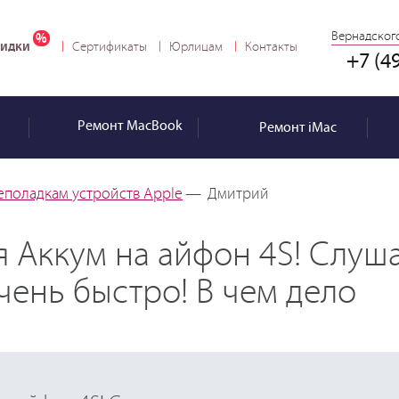
Вернадского
идки
Сертификаты
Юрлицам
Контакты
+7 (4
Ремонт
MacBook
Ремонт
iMac
еполадкам устройств Apple
—
Дмитрий
 Аккум на айфон 4S! Слуш
ень быстро! В чем дело