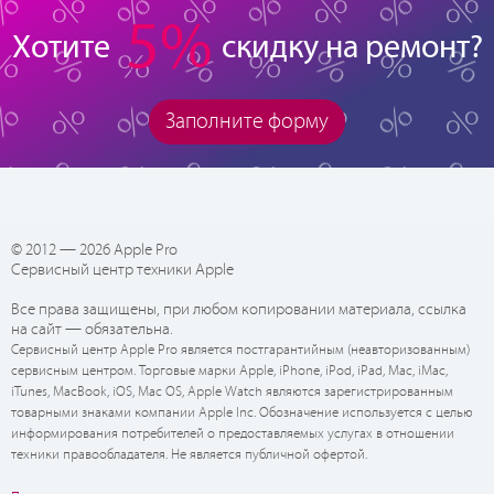
5%
Хотите
скидку на ремонт?
Заполните форму
© 2012 — 2026 Apple Pro
Сервисный центр техники Apple
Все права защищены, при любом копировании материала, ссылка
на сайт — обязательна.
Сервисный центр Apple Pro является постгарантийным (неавторизованным)
сервисным центром. Торговые марки Apple, iPhone, iPod, iPad, Mac, iMac,
iTunes, MacBook, iOS, Mac OS, Apple Watch являются зарегистрированным
товарными знаками компании Apple Inc. Обозначение используется с целью
информирования потребителей о предоставляемых услугах в отношении
техники правообладателя. Не является публичной офертой.