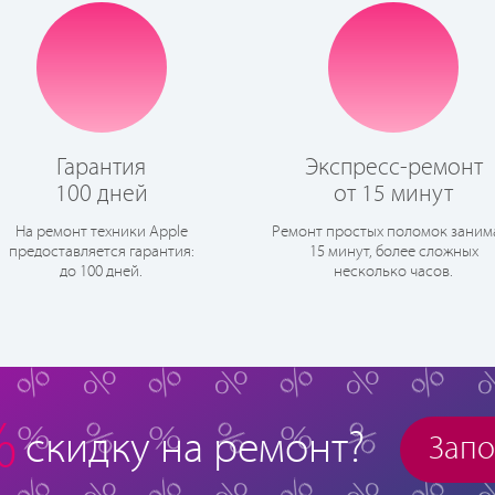
Гарантия
Экспресс-ремонт
100 дней
от 15 минут
На ремонт техники Apple
Ремонт простых поломок заним
предоставляется гарантия:
15 минут, более сложных
до 100 дней.
несколько часов.
%
скидку на ремонт?
Запо