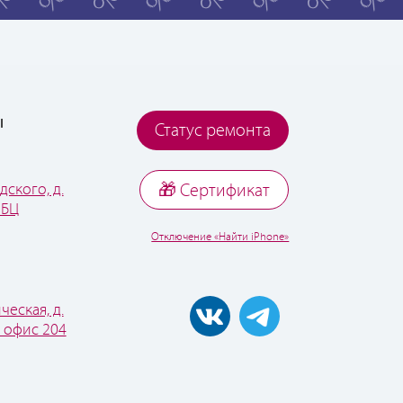
ы
Статус ремонта
дского, д.
🎁 Cертификат
 БЦ
Отключение «Найти iPhone»
ческая, д.
, офис 204