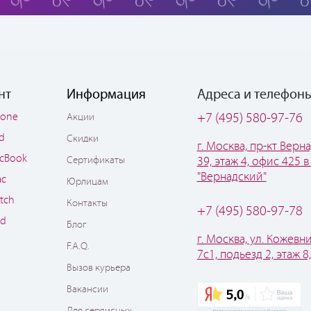
нт
Информация
Адреса и телефон
hone
+7 (495) 580-97-76
Акции
ad
Скидки
г. Москва, пр-кт Верна
cBook
Сертификаты
39, этаж 4, офис 425 в
"Вернадский"
ac
Юрлицам
tch
Контакты
+7 (495) 580-97-78
od
Блог
г. Москва, ул. Кожевни
F.A.Q.
7с1, подьезд 2, этаж 8
Вызов курьера
Вакансии