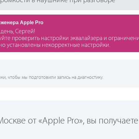
 громкости в наушнике при разговоре
нженера Apple Pro
день, Сергей!
йте проверить настройки эквалайзера и ограничени
о установлены некорректные настройки.
и, чтобы мы подготовили запись на диагностику.
оскве от «Apple Pro», вы получаете