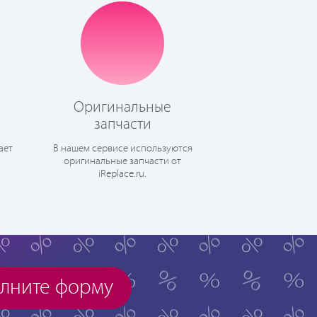
Оригинальные
запчасти
ает
В нашем сервисе используются
оригинальные запчасти от
iReplace.ru.
лните форму