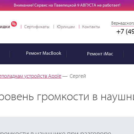
Внимание! Сервис на Павелецкой 9 АВГУСТА не работает!
Вернадского
идки
Сертификаты
Юрлицам
Контакты
+7 (4
Ремонт
MacBook
Ремонт
iMac
еполадкам устройств Apple
—
Сергей
уровень громкости в наушн