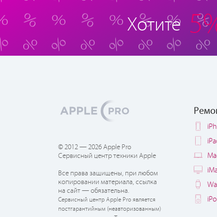
5
Хотите
Ремо
iP
iP
© 2012 — 2026 Apple Pro
Ma
Сервисный центр техники Apple
iM
Все права защищены, при любом
копировании материала, ссылка
Wa
на сайт — обязательна.
iP
Сервисный центр Apple Pro является
постгарантийным (неавторизованным)