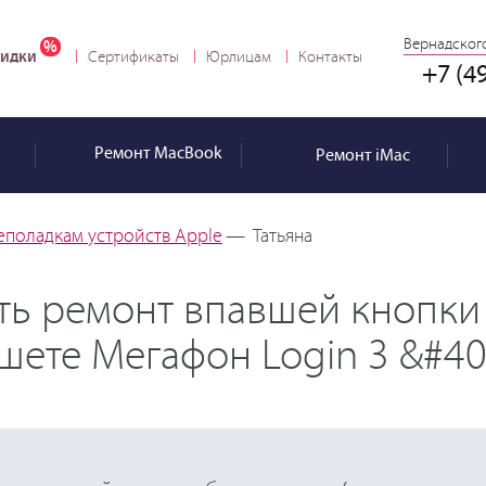
Вернадского
идки
Сертификаты
Юрлицам
Контакты
+7 (4
Ремонт
MacBook
Ремонт
iMac
еполадкам устройств Apple
—
Татьяна
ить ремонт впавшей кнопки
шете Мегафон Login 3 &#40