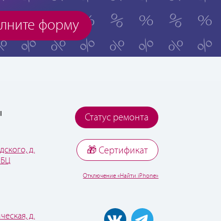
лните форму
ы
Статус ремонта
дского, д.
🎁 Cертификат
 БЦ
Отключение «Найти iPhone»
ческая, д.