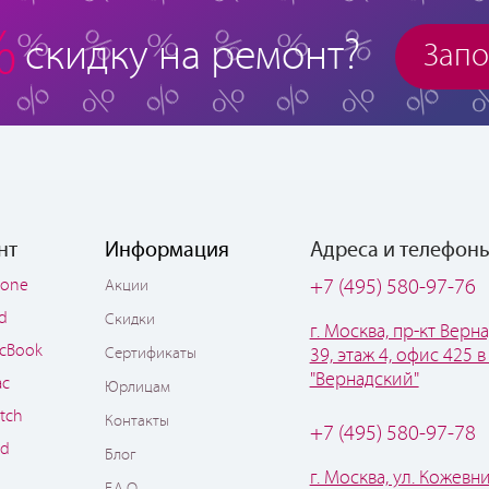
%
скидку на ремонт?
Запо
нт
Информация
Адреса и телефон
hone
+7 (495) 580-97-76
Акции
ad
Скидки
г. Москва, пр-кт Верна
cBook
Сертификаты
39, этаж 4, офис 425 в
"Вернадский"
ac
Юрлицам
tch
Контакты
+7 (495) 580-97-78
od
Блог
г. Москва, ул. Кожевни