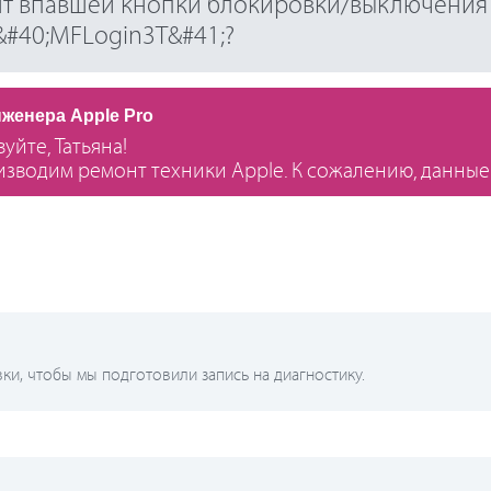
нт впавшей кнопки блокировки/выключения
&#40;MFLogin3T&#41;?
нженера Apple Pro
уйте, Татьяна!
зводим ремонт техники Apple. К сожалению, данные
и, чтобы мы подготовили запись на диагностику.