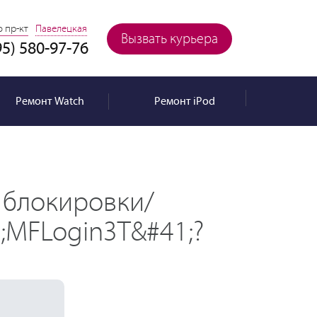
 пр-кт
Павелецкая
Вызвать курьера
95) 580-97-76
Ремонт
Watch
Ремонт
iPod
 блокировки/
;MFLogin3T&#41;?