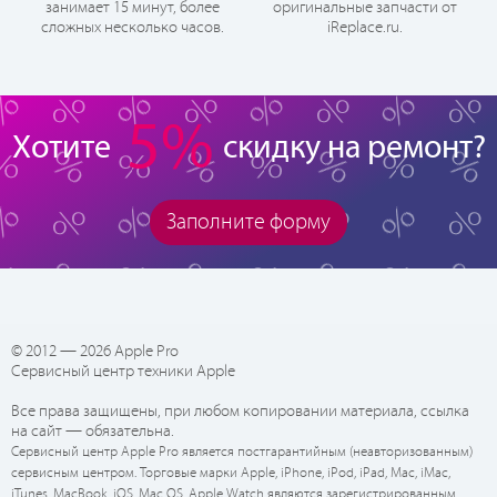
занимает 15 минут, более
оригинальные запчасти от
сложных несколько часов.
iReplace.ru.
5%
Хотите
скидку на ремонт?
Заполните форму
© 2012 — 2026 Apple Pro
Сервисный центр техники Apple
Все права защищены, при любом копировании материала, ссылка
на сайт — обязательна.
Сервисный центр Apple Pro является постгарантийным (неавторизованным)
сервисным центром. Торговые марки Apple, iPhone, iPod, iPad, Mac, iMac,
iTunes, MacBook, iOS, Mac OS, Apple Watch являются зарегистрированным