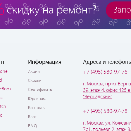
%
скидку на ремонт?
Запо
нт
Информация
Адреса и телефон
hone
+7 (495) 580-97-76
Акции
ad
Скидки
г. Москва, пр-кт Верна
cBook
Сертификаты
39, этаж 4, офис 425 в
"Вернадский"
ac
Юрлицам
tch
Контакты
+7 (495) 580-97-78
od
Блог
г. Москва, ул. Кожевни
F.A.Q.
7с1, подьезд 2, этаж 8