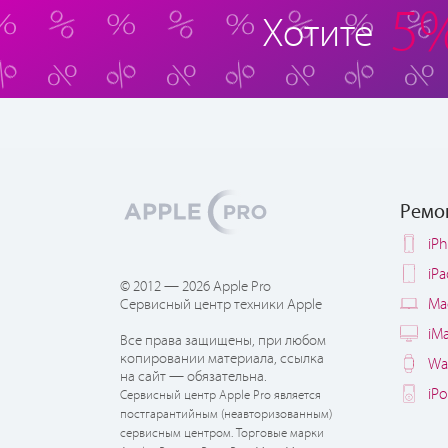
5
Хотите
Ремо
iP
iP
© 2012 — 2026 Apple Pro
Ma
Сервисный центр техники Apple
iM
Все права защищены, при любом
копировании материала, ссылка
Wa
на сайт — обязательна.
iP
Сервисный центр Apple Pro является
постгарантийным (неавторизованным)
сервисным центром. Торговые марки