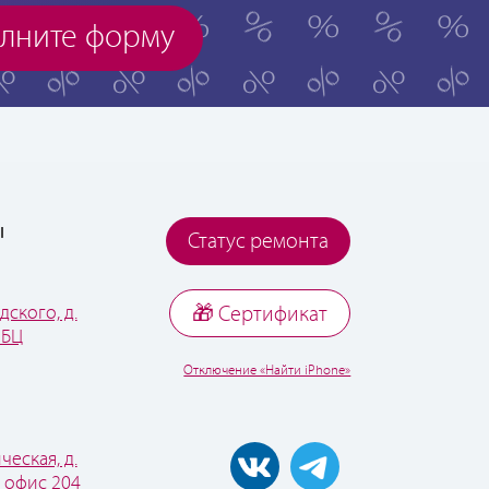
лните форму
ы
Статус ремонта
дского, д.
🎁 Cертификат
 БЦ
Отключение «Найти iPhone»
ческая, д.
, офис 204