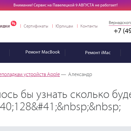
Внимание! Сервис на Павелецкой 9 АВГУСТА не работает!
Вернадского
идки
Сертификаты
Юрлицам
Контакты
+7 (4
Ремонт
MacBook
Ремонт
iMac
еполадкам устройств Apple
—
Александр
лось бы узнать сколько буд
40;128&#41;&nbsp;&nbsp;