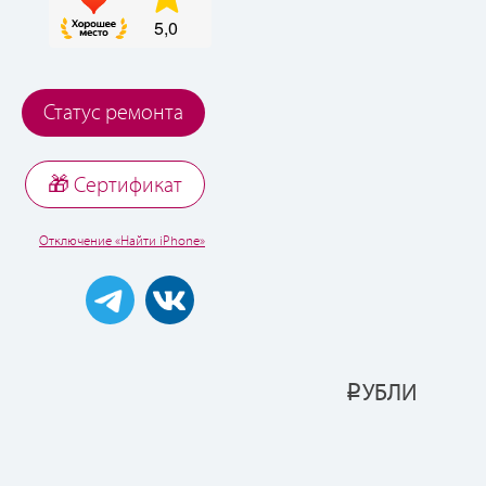
Статус ремонта
🎁 Cертификат
Отключение «Найти iPhone»
УБЛИ
Р