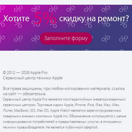
5%
Хотите
скидку на ремонт?
Заполните форму
© 2012 — 2026 Apple Pro
Сервисный центр техники Apple
Все права защищены, при любом копировании материала, ссылка
на сайт — обязательна.
Сервисный центр Apple Pro является постгарантийным (неавторизованным)
сервисным центром. Торговые марки Apple, iPhone, iPod, iPad, Mac, iMac,
iTunes, MacBook, iOS, Mac OS, Apple Watch являются зарегистрированным
товарными знаками компании Apple Inc. Обозначение используется с целью
информирования потребителей о предоставляемых услугах в отношении
техники правообладателя. Не является публичной офертой.