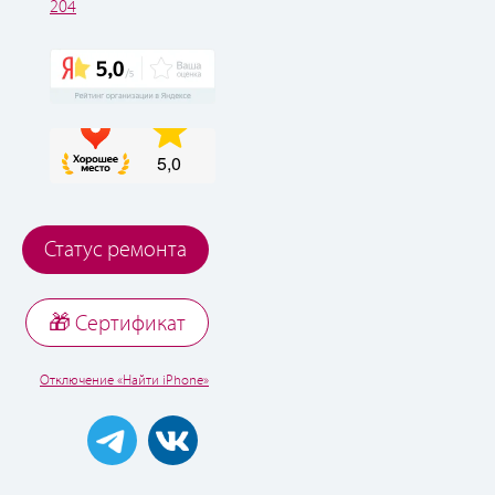
204
Статус ремонта
🎁 Cертификат
Отключение «Найти iPhone»