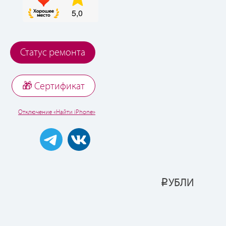
Статус ремонта
🎁 Cертификат
Отключение «Найти iPhone»
УБЛИ
Р