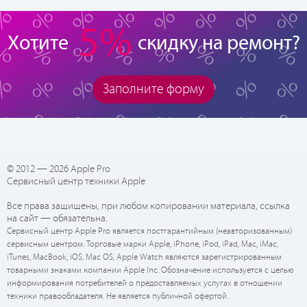
5%
Хотите
скидку на ремонт?
Заполните форму
© 2012 — 2026 Apple Pro
Сервисный центр техники Apple
Все права защищены, при любом копировании материала, ссылка
на сайт — обязательна.
Сервисный центр Apple Pro является постгарантийным (неавторизованным)
сервисным центром. Торговые марки Apple, iPhone, iPod, iPad, Mac, iMac,
iTunes, MacBook, iOS, Mac OS, Apple Watch являются зарегистрированным
товарными знаками компании Apple Inc. Обозначение используется с целью
информирования потребителей о предоставляемых услугах в отношении
техники правообладателя. Не является публичной офертой.