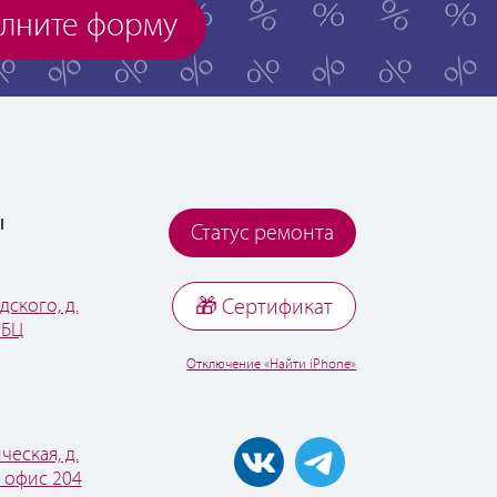
лните форму
ы
Статус ремонта
дского, д.
🎁 Cертификат
 БЦ
Отключение «Найти iPhone»
ческая, д.
, офис 204