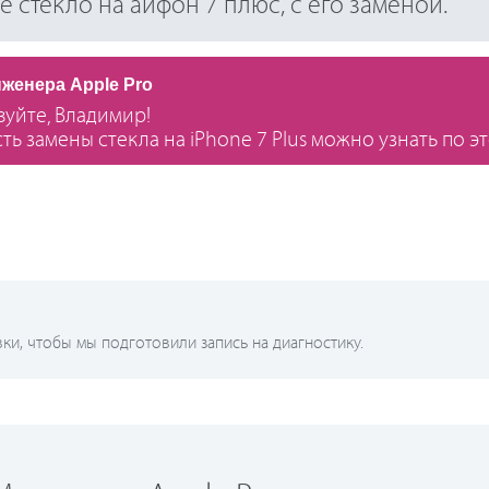
 стекло на айфон 7 плюс, с его заменой.
нженера Apple Pro
вуйте, Владимир!
ть замены стекла на iPhone 7 Plus можно узнать по эт
и, чтобы мы подготовили запись на диагностику.