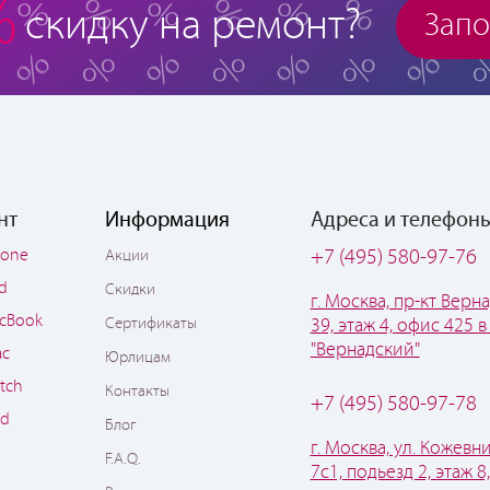
%
скидку на ремонт?
Запо
нт
Информация
Адреса и телефон
hone
+7 (495) 580-97-76
Акции
ad
Скидки
г. Москва, пр-кт Верна
cBook
Сертификаты
39, этаж 4, офис 425 в
"Вернадский"
ac
Юрлицам
tch
Контакты
+7 (495) 580-97-78
od
Блог
г. Москва, ул. Кожевни
F.A.Q.
7с1, подьезд 2, этаж 8