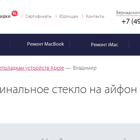
Вернадского
идки
Сертификаты
Юрлицам
Контакты
+7 (4
Ремонт
MacBook
Ремонт
iMac
еполадкам устройств Apple
—
Владимир
инальное стекло на айфон 7