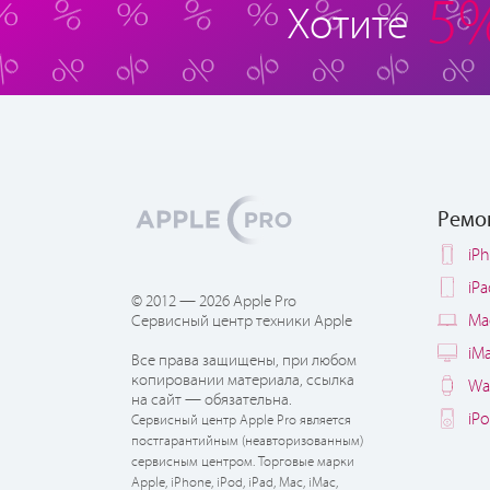
5
Хотите
Ремо
iP
iP
© 2012 — 2026 Apple Pro
Ma
Сервисный центр техники Apple
iM
Все права защищены, при любом
копировании материала, ссылка
Wa
на сайт — обязательна.
iP
Сервисный центр Apple Pro является
постгарантийным (неавторизованным)
сервисным центром. Торговые марки
Apple, iPhone, iPod, iPad, Mac, iMac,