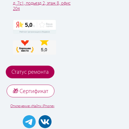
д. 7с1, подьезд 2, этаж 8, офис
204
Статус ремонта
🎁 Cертификат
Отключение «Найти iPhone»