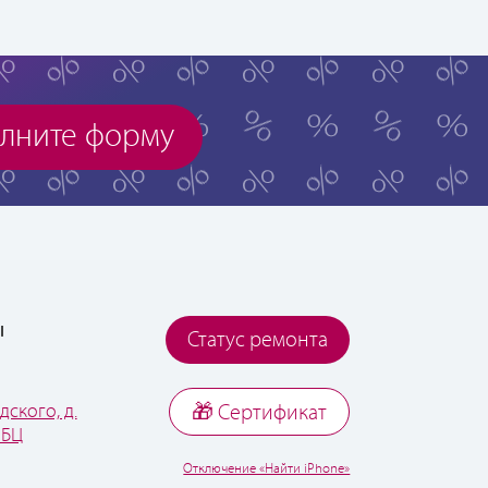
лните форму
ы
Статус ремонта
дского, д.
🎁 Cертификат
 БЦ
Отключение «Найти iPhone»