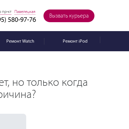
 пр-кт
Павелецкая
Вызвать курьера
95) 580-97-76
Ремонт
Watch
Ремонт
iPod
т, но только когда
причина?