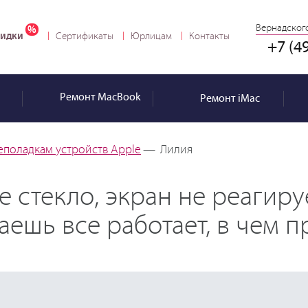
Вернадского
идки
Сертификаты
Юрлицам
Контакты
+7 (4
Ремонт
MacBook
Ремонт
iMac
еполадкам устройств Apple
—
Лилия
 стекло, экран не реагируе
маешь все работает, в чем 