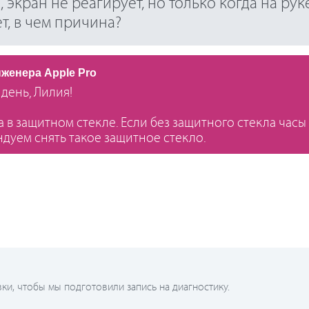
экран не реагирует, но только когда на руке
т, в чем причина?
нженера Apple Pro
день, Лилия!
 в защитном стекле. Если без защитного стекла часы
дуем снять такое защитное стекло.
и, чтобы мы подготовили запись на диагностику.