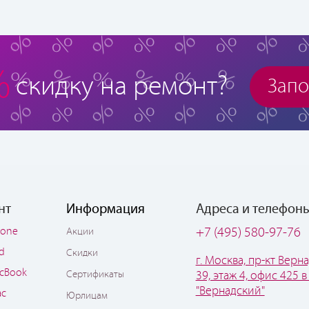
%
скидку на ремонт?
Запо
нт
Информация
Адреса и телефон
hone
+7 (495) 580-97-76
Акции
ad
Скидки
г. Москва, пр-кт Верна
cBook
Сертификаты
39, этаж 4, офис 425 в
"Вернадский"
ac
Юрлицам