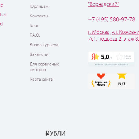
"Вернадский"
ac
Юрлицам
tch
Контакты
+7 (495) 580-97-78
od
Блог
г. Москва, ул. Кожевни
F.A.Q.
7с1, подьезд 2, этаж 8
Вызов курьера
Вакансии
Для сервисных
центров
Карта сайта
УБЛИ
Р