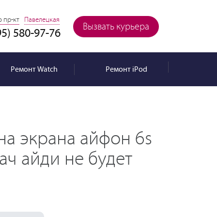
 пр-кт
Павелецкая
Вызвать курьера
95) 580-97-76
Ремонт
Watch
Ремонт
iPod
на экрана айфон 6s
тач айди не будет