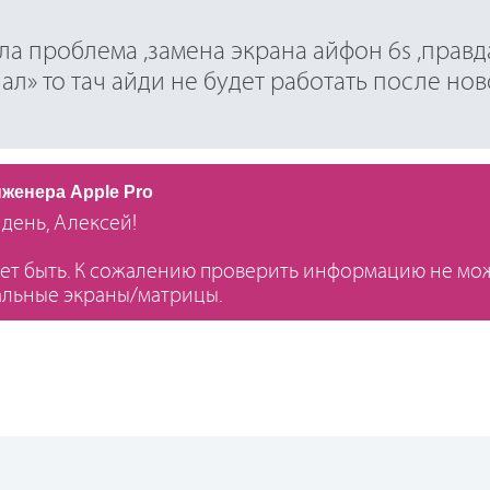
ла проблема ,замена экрана айфон 6s ,правд
ал» то тач айди не будет работать после нов
нженера Apple Pro
день, Алексей!
ет быть. К сожалению проверить информацию не може
льные экраны/матрицы.