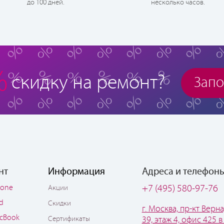
до 100 дней.
несколько часов.
%
скидку на ремонт?
Запо
нт
Информация
Адреса и телефон
hone
+7 (495) 580-97-76
Акции
ad
Скидки
г. Москва, пр-кт Верна
cBook
Сертификаты
39, этаж 4, офис 425 в