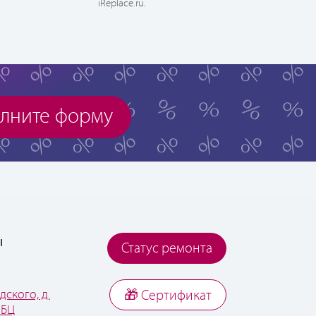
iReplace.ru.
лните форму
ы
Статус ремонта
дского, д.
🎁 Cертификат
 БЦ