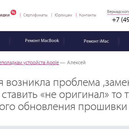
Вернадского
идки
Сертификаты
Юрлицам
Контакты
+7 (4
Ремонт
MacBook
Ремонт
iMac
еполадкам устройств Apple
—
Алексей
я возникла проблема ,заме
 ставить «не оригинал» то 
вого обновления прошивки