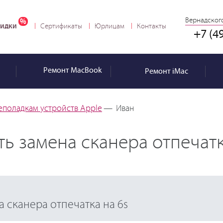
Вернадского
идки
Сертификаты
Юрлицам
Контакты
+7 (4
Ремонт
MacBook
Ремонт
iMac
еполадкам устройств Apple
—
Иван
ть замена сканера отпечатк
а сканера отпечатка на 6s