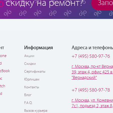
%
скидку на ремонт?
Запо
нт
Информация
Адреса и телефон
hone
+7 (495) 580-97-76
Акции
ad
Скидки
г. Москва, пр-кт Верна
cBook
Сертификаты
39, этаж 4, офис 425 в
"Вернадский"
ac
Юрлицам
tch
Контакты
+7 (495) 580-97-78
od
Блог
г. Москва, ул. Кожевни
F.A.Q.
7с1, подьезд 2, этаж 8
Вызов курьера