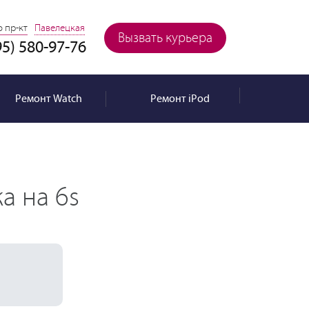
 пр-кт
Павелецкая
Вызвать курьера
95) 580-97-76
Ремонт
Watch
Ремонт
iPod
а на 6s