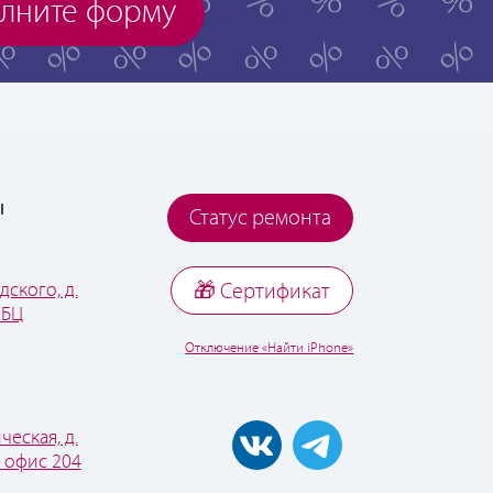
лните форму
ы
Статус ремонта
дского, д.
🎁 Cертификат
 БЦ
Отключение «Найти iPhone»
ческая, д.
, офис 204