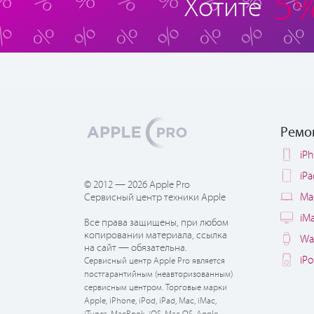
5
Хотите
Ремо
iP
iP
© 2012 — 2026 Apple Pro
Ma
Сервисный центр техники Apple
iM
Все права защищены, при любом
копировании материала, ссылка
Wa
на сайт — обязательна.
iP
Сервисный центр Apple Pro является
постгарантийным (неавторизованным)
сервисным центром. Торговые марки
Apple, iPhone, iPod, iPad, Mac, iMac,