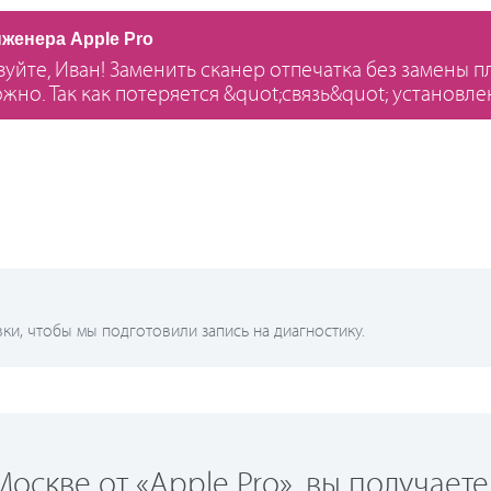
нженера Apple Pro
вуйте, Иван! Заменить сканер отпечатка без замены 
жно. Так как потеряется &quot;связь&quot; установле
и, чтобы мы подготовили запись на диагностику.
оскве от «Apple Pro», вы получаете