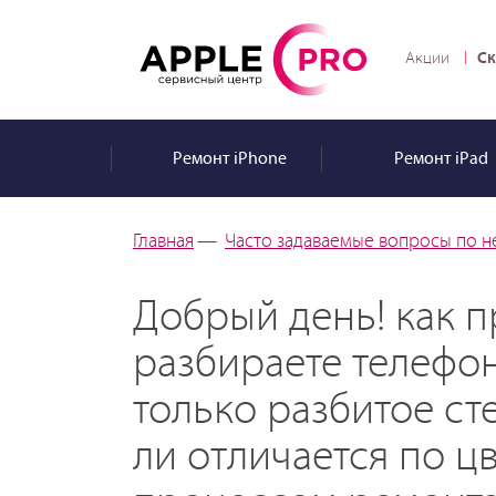
Ск
Акции
Ремонт
iPhone
Ремонт
iPad
Главная
—
Часто задаваемые вопросы по н
Добрый день! как п
разбираете телефо
только разбитое ст
ли отличается по ц