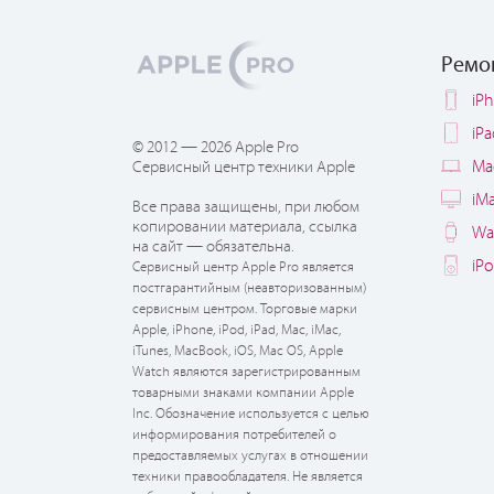
Ремо
iP
iP
© 2012 — 2026 Apple Pro
Ma
Сервисный центр техники Apple
iM
Все права защищены, при любом
копировании материала, ссылка
Wa
на сайт — обязательна.
iP
Сервисный центр Apple Pro является
постгарантийным (неавторизованным)
сервисным центром. Торговые марки
Apple, iPhone, iPod, iPad, Mac, iMac,
iTunes, MacBook, iOS, Mac OS, Apple
Watch являются зарегистрированным
товарными знаками компании Apple
Inc. Обозначение используется с целью
информирования потребителей о
предоставляемых услугах в отношении
техники правообладателя. Не является