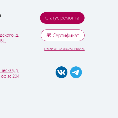
ы
Статус ремонта
дского, д.
🎁 Cертификат
 БЦ
Отключение «Найти iPhone»
ческая, д.
, офис 204