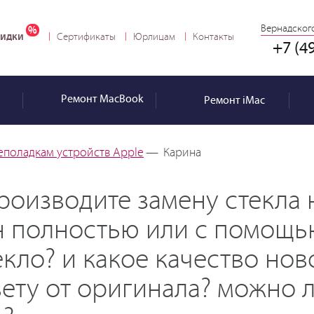
Вернадского
идки
Сертификаты
Юрлицам
Контакты
+7 (4
Ремонт
MacBook
Ремонт
iMac
еполадкам устройств Apple
—
Карина
роизводите замену стекла 
н полностью или с помощь
екло? и какое качество нов
вету от оригинала? можно 