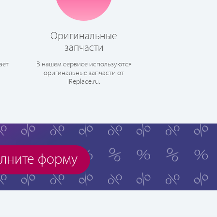
Оригинальные
запчасти
ает
В нашем сервисе используются
оригинальные запчасти от
iReplace.ru.
лните форму