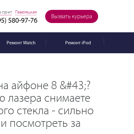
 пр-кт
Павелецкая
Вызвать курьера
95) 580-97-76
Ремонт
Watch
Ремонт
iPod
на айфоне 8 &#43;?
ю лазера снимаете
ого стекла - сильно
ли посмотреть за