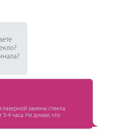
аете
екло?
гинала?
 лазерной замены стекла.
3-4 часа. Не думаю, что