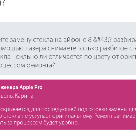
а?
те замену стекла на айфоне 8 &#43;? разбир
омощью лазера снимаете только разбитое ст
кла - сильно ли отличается по цвету от ори
оцессом ремонта?
нженера Apple Pro
день, Карина!
скрывается, для последующей подготовки замены для
о стекла не уступает оригинальному. Ремонт занимает 
ть за процессом будет удобно.