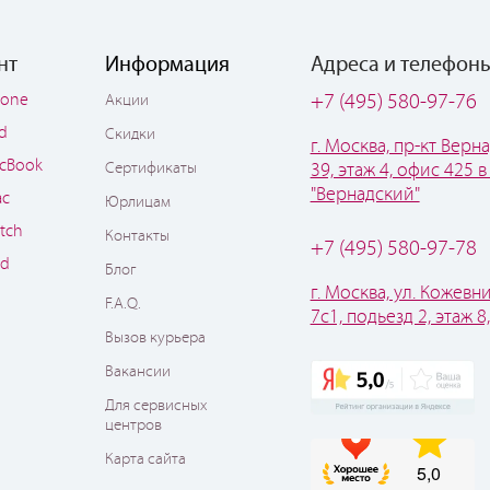
нт
Информация
Адреса и телефон
hone
+7 (495) 580-97-76
Акции
ad
Скидки
г. Москва, пр-кт Верна
cBook
Сертификаты
39, этаж 4, офис 425 в
"Вернадский"
ac
Юрлицам
tch
Контакты
+7 (495) 580-97-78
od
Блог
г. Москва, ул. Кожевни
F.A.Q.
7с1, подьезд 2, этаж 8
Вызов курьера
Вакансии
Для сервисных
центров
Карта сайта