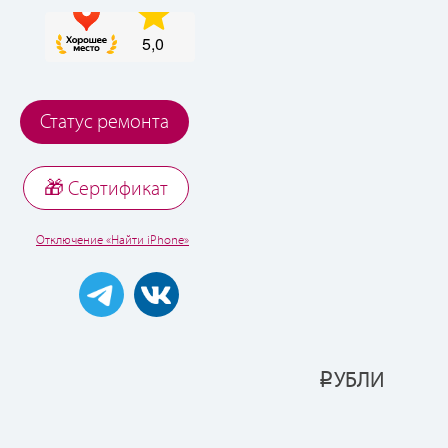
Статус ремонта
🎁 Cертификат
Отключение «Найти iPhone»
УБЛИ
Р