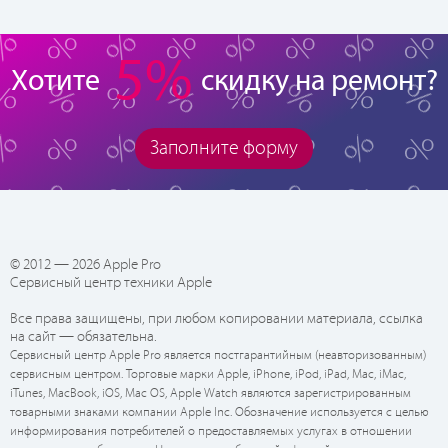
5%
Хотите
скидку на ремонт?
Заполните форму
© 2012 — 2026 Apple Pro
Сервисный центр техники Apple
Все права защищены, при любом копировании материала, ссылка
на сайт — обязательна.
Сервисный центр Apple Pro является постгарантийным (неавторизованным)
сервисным центром. Торговые марки Apple, iPhone, iPod, iPad, Mac, iMac,
iTunes, MacBook, iOS, Mac OS, Apple Watch являются зарегистрированным
товарными знаками компании Apple Inc. Обозначение используется с целью
информирования потребителей о предоставляемых услугах в отношении